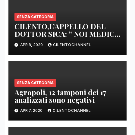
SENZA CATEGORIA
CILENTO,L’APPELLO DEL
DOTTOR SICA: “ NOI MEDICI
DI BASE SIAMO SENZA ARMI
APR 8, 2020
CILENTOCHANNEL
E SENZA PRESIDI”
SENZA CATEGORIA
Agropoli, 12 tamponi dei 17
analizzati sono negativi
APR 7, 2020
CILENTOCHANNEL