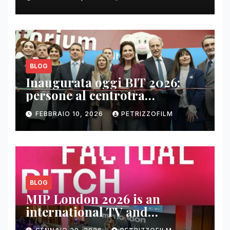
BLOG
Inaugurata oggi BIT 2026:
persone al centrotra
contenuti, relazioni e business
FEBBRAIO 10, 2026
PETRIZZOFILM
BLOG
MIP London 2026 is an
international TV and
streaming content market