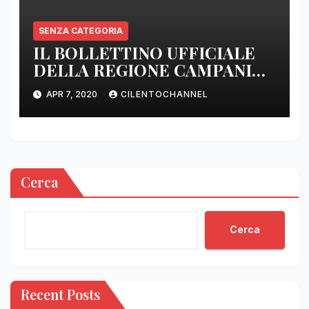
SENZA CATEGORIA
IL BOLLETTINO UFFICIALE
DELLA REGIONE CAMPANIA
DELLE ORE 22.00
APR 7, 2020
CILENTOCHANNEL
Cerca
Cerca
Recent Posts