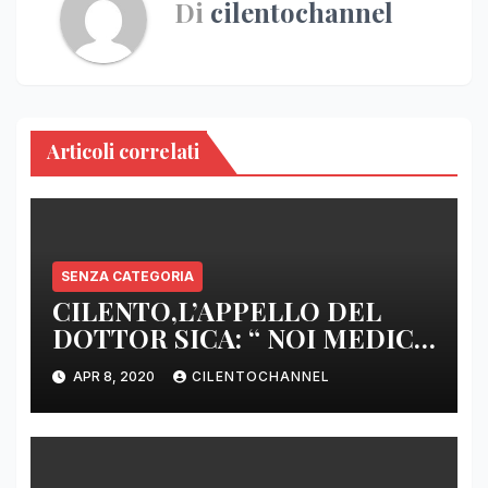
Di
cilentochannel
Articoli correlati
SENZA CATEGORIA
CILENTO,L’APPELLO DEL
DOTTOR SICA: “ NOI MEDICI
DI BASE SIAMO SENZA ARMI
APR 8, 2020
CILENTOCHANNEL
E SENZA PRESIDI”