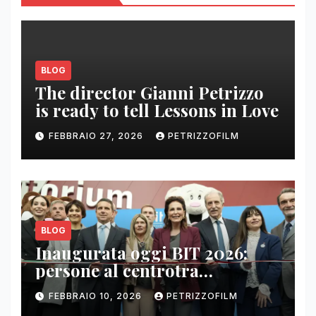
BLOG
The director Gianni Petrizzo
is ready to tell Lessons in Love
FEBBRAIO 27, 2026
PETRIZZOFILM
BLOG
Inaugurata oggi BIT 2026:
persone al centrotra
contenuti, relazioni e business
FEBBRAIO 10, 2026
PETRIZZOFILM