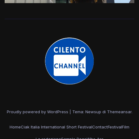
Proudly powered by WordPress
|
Tema: Newsup di
Themeansar
.
Home
Ciak Italia International Short Festival
Contact
Festival
Film
La redazione
Sample Page
Who Are