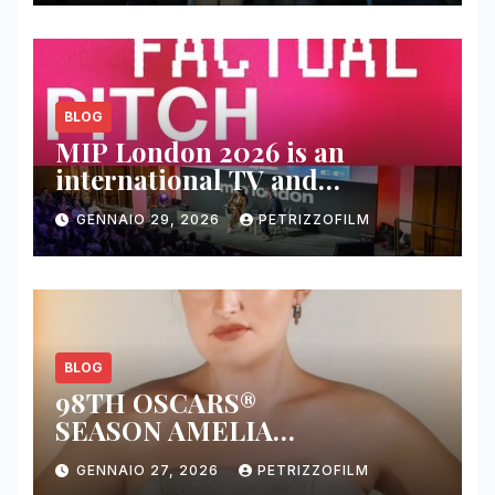
BLOG
MIP London 2026 is an
international TV and
streaming content market
GENNAIO 29, 2026
PETRIZZOFILM
BLOG
98TH OSCARS®
SEASON AMELIA
DIMOLDENBERG RETURNS
GENNAIO 27, 2026
PETRIZZOFILM
FOR THIRD YEAR