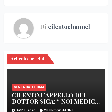
Di
cilentochannel
Articoli correlati
SENZA CATEGORIA
CILENTO,L’APPELLO DEL
DOTTOR SICA: “ NOI MEDICI
DI BASE SIAMO SENZA ARMI
APR 8, 2020
CILENTOCHANNEL