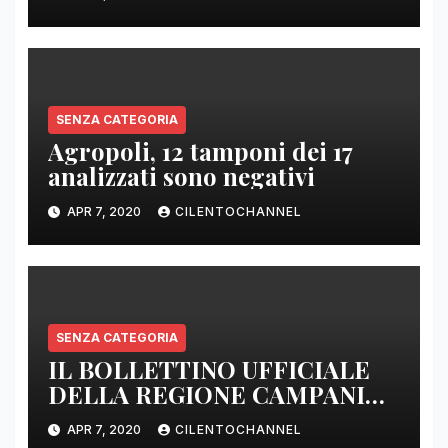
E SENZA PRESIDI”
SENZA CATEGORIA
Agropoli, 12 tamponi dei 17
analizzati sono negativi
APR 7, 2020
CILENTOCHANNEL
SENZA CATEGORIA
IL BOLLETTINO UFFICIALE
DELLA REGIONE CAMPANIA
DELLE ORE 22.00
APR 7, 2020
CILENTOCHANNEL