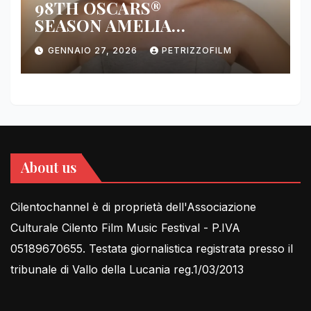
98TH OSCARS®
SEASON AMELIA
DIMOLDENBERG RETURNS
GENNAIO 27, 2026
PETRIZZOFILM
FOR THIRD YEAR
About us
Cilentochannel è di proprietà dell'Associazione
Culturale Cilento Film Music Festival - P.IVA
05189670655. Testata giornalistica registrata presso il
tribunale di Vallo della Lucania reg.1/03/2013