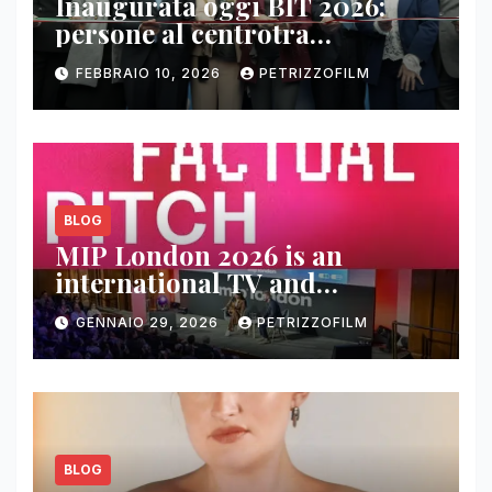
Inaugurata oggi BIT 2026:
persone al centrotra
contenuti, relazioni e business
FEBBRAIO 10, 2026
PETRIZZOFILM
BLOG
MIP London 2026 is an
international TV and
streaming content market
GENNAIO 29, 2026
PETRIZZOFILM
BLOG