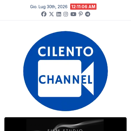
Salta
Gio. Lug 30th, 2026
12:11:06 AM
al
contenuto