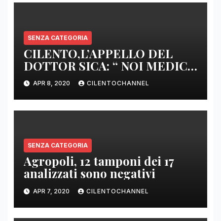
SENZA CATEGORIA
CILENTO,L’APPELLO DEL
DOTTOR SICA: “ NOI MEDICI
DI BASE SIAMO SENZA ARMI
APR 8, 2020
CILENTOCHANNEL
E SENZA PRESIDI”
SENZA CATEGORIA
Agropoli, 12 tamponi dei 17
analizzati sono negativi
APR 7, 2020
CILENTOCHANNEL