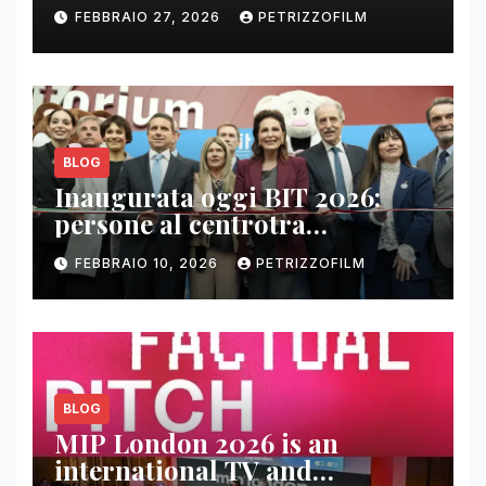
FEBBRAIO 27, 2026
PETRIZZOFILM
BLOG
Inaugurata oggi BIT 2026:
persone al centrotra
contenuti, relazioni e business
FEBBRAIO 10, 2026
PETRIZZOFILM
BLOG
MIP London 2026 is an
international TV and