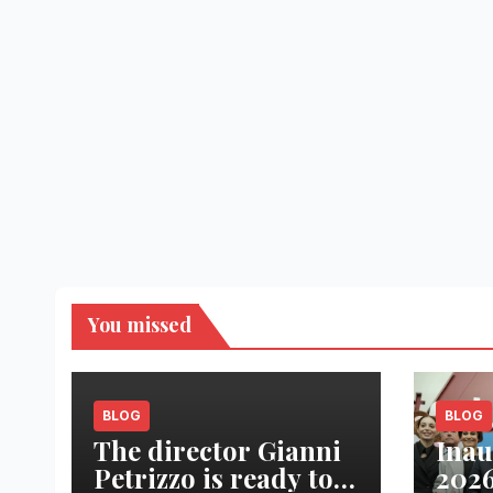
You missed
BLOG
BLOG
The director Gianni
Inau
Petrizzo is ready to
2026