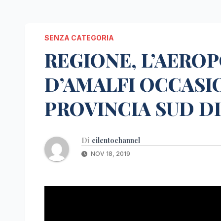
SENZA CATEGORIA
REGIONE, L’AERO
D’AMALFI OCCASI
PROVINCIA SUD DI
Di
cilentochannel
NOV 18, 2019