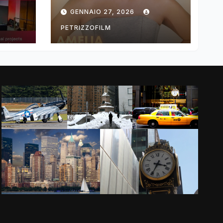
ng
DIMOLDENBERG
GENNAIO 27, 2026
RETURNS FOR
THIRD YEAR
PETRIZZOFILM