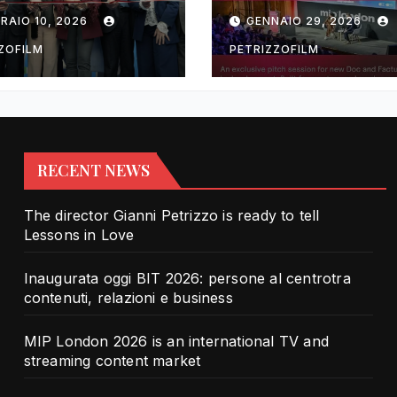
rotra contenuti,
TV and streami
RAIO 10, 2026
GENNAIO 29, 2026
zioni e business
content market
ZOFILM
PETRIZZOFILM
RECENT NEWS
The director Gianni Petrizzo is ready to tell
Lessons in Love
Inaugurata oggi BIT 2026: persone al centrotra
contenuti, relazioni e business
MIP London 2026 is an international TV and
streaming content market