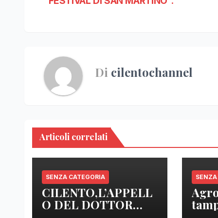
“FESTIVAL DI SAN MARTINO”.
Di
cilentochannel
Articoli correlati
SENZA CATEGORIA
SENZA
CILENTO,L’APPELL
Agro
O DEL DOTTOR
tamp
SICA: “ NOI MEDICI
anal