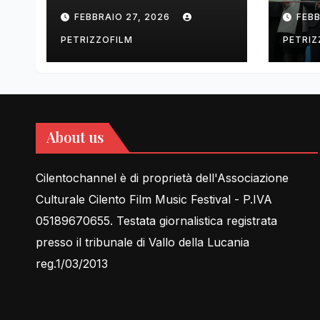
tell Lessons in Love
cent
FEBBRAIO 27, 2026
FEBB
rela
PETRIZZOFILM
PETRIZ
About us
Cilentochannel è di proprietà dell'Associazione
Culturale Cilento Film Music Festival - P.IVA
05189670655. Testata giornalistica registrata
presso il tribunale di Vallo della Lucania
reg.1/03/2013