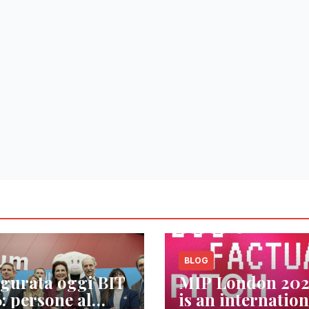
BLOG
gurata oggi BIT
MIP London 20
: persone al
is an internation