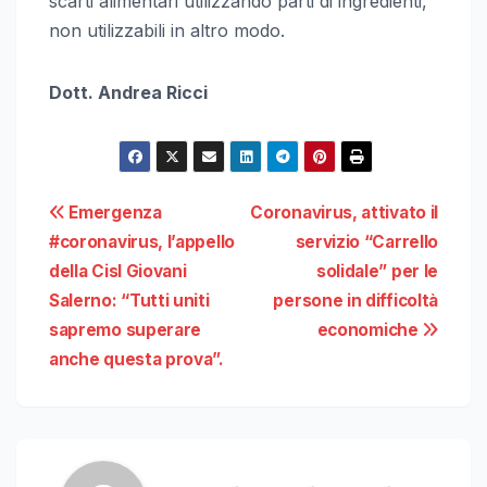
scarti alimentari utilizzando parti di ingredienti,
non utilizzabili in altro modo.
Dott. Andrea Ricci
Navigazione
Emergenza
Coronavirus, attivato il
#coronavirus, l’appello
servizio “Carrello
articoli
della Cisl Giovani
solidale” per le
Salerno: “Tutti uniti
persone in difficoltà
sapremo superare
economiche
anche questa prova”.