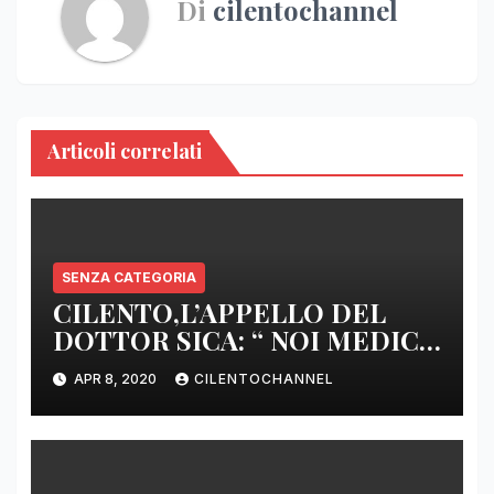
Di
cilentochannel
Articoli correlati
SENZA CATEGORIA
CILENTO,L’APPELLO DEL
DOTTOR SICA: “ NOI MEDICI
DI BASE SIAMO SENZA ARMI
APR 8, 2020
CILENTOCHANNEL
E SENZA PRESIDI”