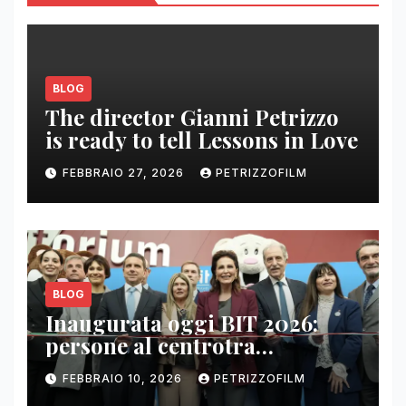
BLOG
The director Gianni Petrizzo
is ready to tell Lessons in Love
FEBBRAIO 27, 2026
PETRIZZOFILM
BLOG
Inaugurata oggi BIT 2026:
persone al centrotra
contenuti, relazioni e business
FEBBRAIO 10, 2026
PETRIZZOFILM