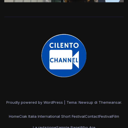
Proudly powered by WordPress
|
Tema: Newsup di
Themeansar
.
Home
Ciak Italia International Short Festival
Contact
Festival
Film
La redazione
Sample Page
Who Are