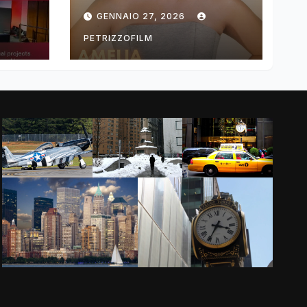
ng
DIMOLDENBERG
GENNAIO 27, 2026
RETURNS FOR
THIRD YEAR
PETRIZZOFILM