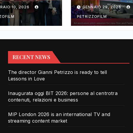
rotra contenuti,
TV and streami
RAIO 10, 2026
GENNAIO 29, 2026
zioni e business
content market
ZOFILM
PETRIZZOFILM
RECENT NEWS
The director Gianni Petrizzo is ready to tell
Lessons in Love
Inaugurata oggi BIT 2026: persone al centrotra
contenuti, relazioni e business
MIP London 2026 is an international TV and
streaming content market