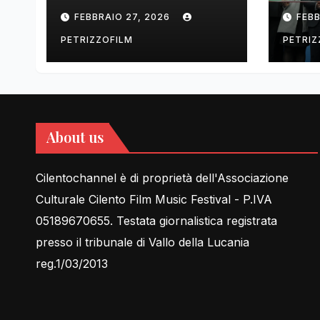
tell Lessons in Love
cent
FEBBRAIO 27, 2026
FEBB
rela
PETRIZZOFILM
PETRIZ
About us
Cilentochannel è di proprietà dell'Associazione
Culturale Cilento Film Music Festival - P.IVA
05189670655. Testata giornalistica registrata
presso il tribunale di Vallo della Lucania
reg.1/03/2013