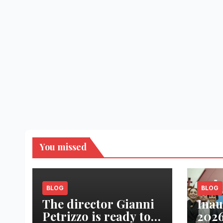
You missed
BLOG
BLOG
The director Gianni
Inau
Petrizzo is ready to
2026