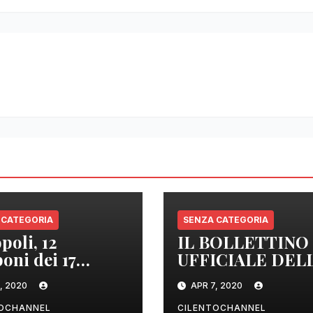
 CATEGORIA
SENZA CATEGORIA
poli, 12
IL BOLLETTINO
oni dei 17
UFFICIALE DEL
izzati sono
REGIONE
, 2020
APR 7, 2020
tivi
CAMPANIA DEL
ORE 22.00
TOCHANNEL
CILENTOCHANNEL