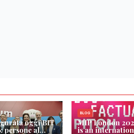
BLOG
gurata oggi BIT
MIP London 20
: persone al
is an internation