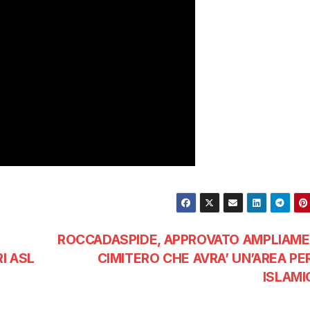
ROCCADASPIDE, APPROVATO AMPLIAM
I ASL
CIMITERO CHE AVRA’ UN’AREA PER
ISLAMI