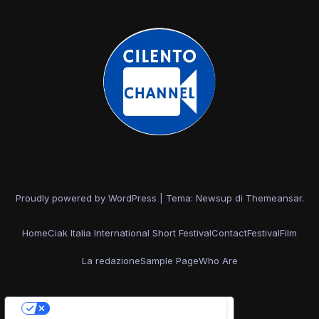
Proudly powered by WordPress
|
Tema: Newsup di
Themeansar
.
Home
Ciak Italia International Short Festival
Contact
Festival
Film
La redazione
Sample Page
Who Are
Le tue preferenze relative alla privacy