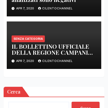
APR 7, 2020
CILENTOCHANNEL
SENZA CATEGORIA
IL BOLLETTINO UFFICIALE
DELLA REGIONE CAMPANIA
DELLE ORE 22.00
APR 7, 2020
CILENTOCHANNEL
Cerca