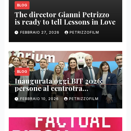
BLOG
The director Gianni Petrizzo
is ready to tell Lessons in Love
FEBBRAIO 27, 2026
PETRIZZOFILM
BLOG
Inaugurata oggi BIT 2026:
persone al centrotra
contenuti, relazioni e business
FEBBRAIO 10, 2026
PETRIZZOFILM