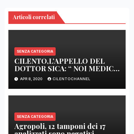
Articoli correlati
SENZA CATEGORIA
CILENTO,L’APPELLO DEL
DOTTOR SICA: “ NOI MEDICI
DI BASE SIAMO SENZA ARMI
APR 8, 2020
CILENTOCHANNEL
E SENZA PRESIDI”
SENZA CATEGORIA
Agropoli, 12 tamponi dei 17
analizzati sono negativi