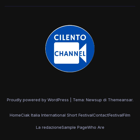
Proudly powered by WordPress
|
Tema: Newsup di
Themeansar
.
Home
Ciak Italia International Short Festival
Contact
Festival
Film
La redazione
Sample Page
Who Are