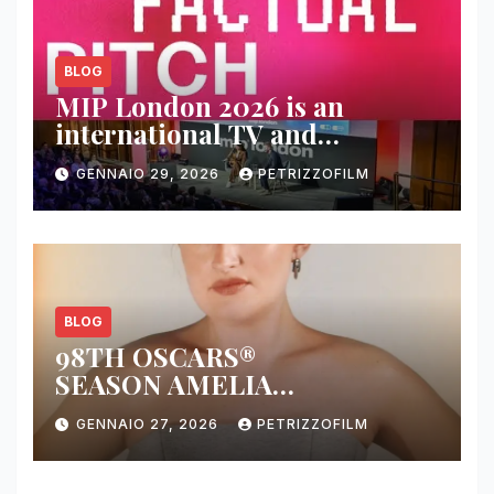
BLOG
MIP London 2026 is an
international TV and
streaming content market
GENNAIO 29, 2026
PETRIZZOFILM
BLOG
98TH OSCARS®
SEASON AMELIA
DIMOLDENBERG RETURNS
GENNAIO 27, 2026
PETRIZZOFILM
FOR THIRD YEAR