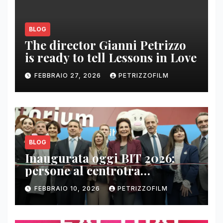
BLOG
The director Gianni Petrizzo
is ready to tell Lessons in Love
FEBBRAIO 27, 2026
PETRIZZOFILM
BLOG
Inaugurata oggi BIT 2026:
persone al centrotra
contenuti, relazioni e business
FEBBRAIO 10, 2026
PETRIZZOFILM