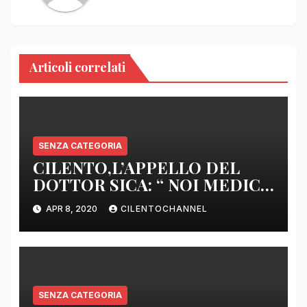
Articoli correlati
SENZA CATEGORIA
CILENTO,L’APPELLO DEL
DOTTOR SICA: “ NOI MEDICI
DI BASE SIAMO SENZA ARMI
APR 8, 2020
CILENTOCHANNEL
E SENZA PRESIDI”
SENZA CATEGORIA