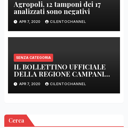
Agropoli, 12 tamponi dei 17
analizzati sono negativi
APR 7, 2020
CILENTOCHANNEL
SENZA CATEGORIA
IL BOLLETTINO UFFICIALE
DELLA REGIONE CAMPANIA
DELLE ORE 22.00
APR 7, 2020
CILENTOCHANNEL
Cerca