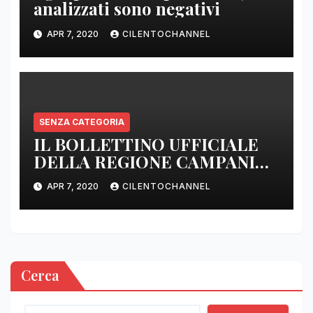
analizzati sono negativi
APR 7, 2020
CILENTOCHANNEL
SENZA CATEGORIA
IL BOLLETTINO UFFICIALE
DELLA REGIONE CAMPANIA
DELLE ORE 22.00
APR 7, 2020
CILENTOCHANNEL
Cerca