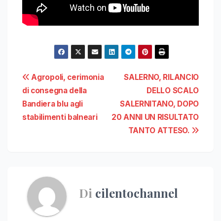
Navigazione
Agropoli, cerimonia
SALERNO, RILANCIO
di consegna della
DELLO SCALO
articoli
Bandiera blu agli
SALERNITANO, DOPO
stabilimenti balneari
20 ANNI UN RISULTATO
TANTO ATTESO.
Di
cilentochannel