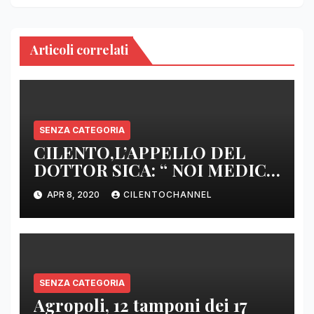
Articoli correlati
SENZA CATEGORIA
CILENTO,L’APPELLO DEL
DOTTOR SICA: “ NOI MEDICI
DI BASE SIAMO SENZA ARMI
APR 8, 2020
CILENTOCHANNEL
E SENZA PRESIDI”
SENZA CATEGORIA
Agropoli, 12 tamponi dei 17