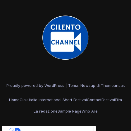
Proudly powered by WordPress
|
Tema: Newsup di
Themeansar
.
Home
Ciak Italia International Short Festival
Contact
Festival
Film
La redazione
Sample Page
Who Are
Le tue preferenze relative alla privacy