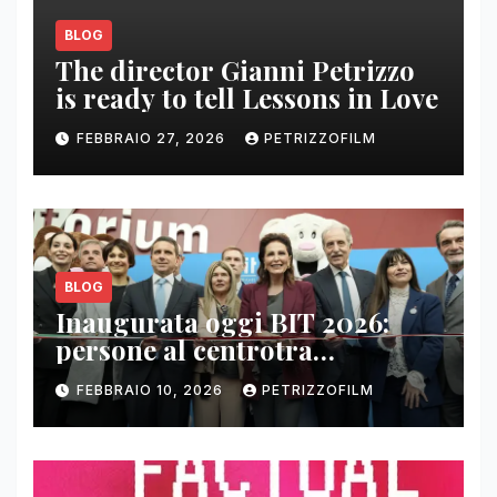
BLOG
The director Gianni Petrizzo
is ready to tell Lessons in Love
FEBBRAIO 27, 2026
PETRIZZOFILM
BLOG
Inaugurata oggi BIT 2026:
persone al centrotra
contenuti, relazioni e business
FEBBRAIO 10, 2026
PETRIZZOFILM