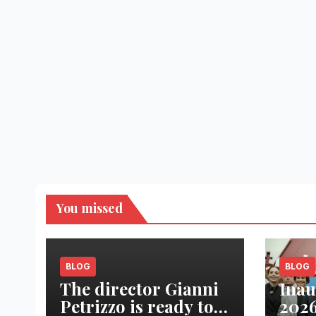
You missed
BLOG
BLOG
The director Gianni
Inau
Petrizzo is ready to
2026