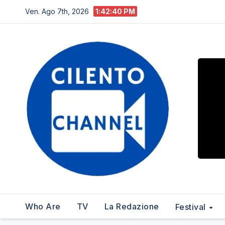
Salta
Ven. Ago 7th, 2026
1:42:41 PM
al
contenuto
Who Are
TV
La Redazione
Festival