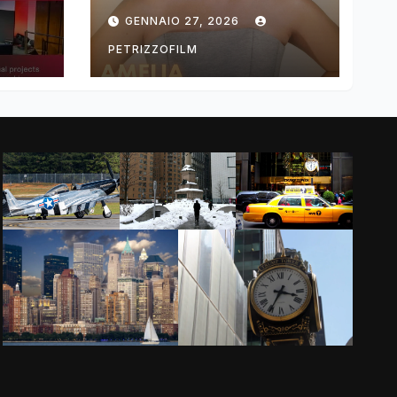
ng
DIMOLDENBERG
GENNAIO 27, 2026
RETURNS FOR
THIRD YEAR
PETRIZZOFILM