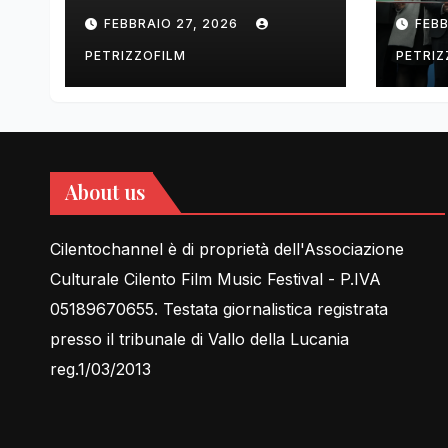
tell Lessons in Love
cent
FEBBRAIO 27, 2026
FEBB
rela
PETRIZZOFILM
PETRIZ
About us
Cilentochannel è di proprietà dell'Associazione
Culturale Cilento Film Music Festival - P.IVA
05189670655. Testata giornalistica registrata
presso il tribunale di Vallo della Lucania
reg.1/03/2013