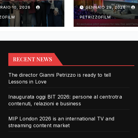
rotra contenuti,
TV and streami
RAIO 10, 2026
GENNAIO 29, 2026
zioni e business
content market
ZOFILM
PETRIZZOFILM
RECENT NEWS
The director Gianni Petrizzo is ready to tell
Lessons in Love
Inaugurata oggi BIT 2026: persone al centrotra
contenuti, relazioni e business
MIP London 2026 is an international TV and
streaming content market