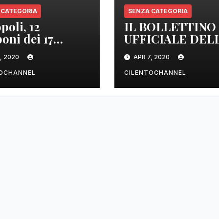
 CATEGORIA
SENZA CATEGORIA
poli, 12
IL BOLLETTINO
oni dei 17
UFFICIALE DEL
izzati sono
REGIONE
, 2020
APR 7, 2020
tivi
CAMPANIA DEL
ORE 22.00
TOCHANNEL
CILENTOCHANNEL