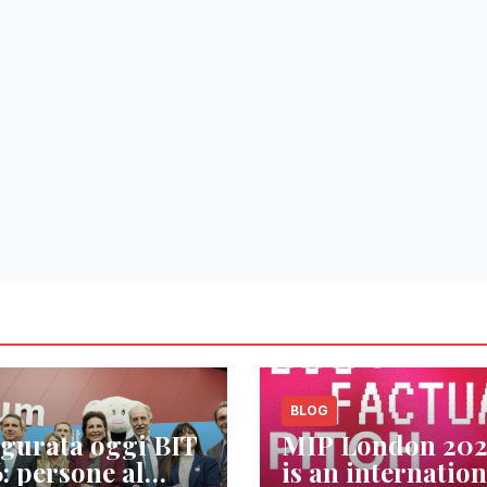
BLOG
gurata oggi BIT
MIP London 20
: persone al
is an internation