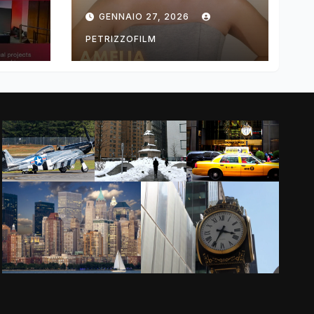
ng
DIMOLDENBERG
GENNAIO 27, 2026
RETURNS FOR
THIRD YEAR
PETRIZZOFILM