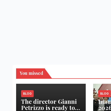
You missed
BLOG
BLOG
The director Gianni
Inau
Petrizzo is ready to
2026