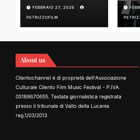
tell Lessons in Love
cent
FEBBRAIO 27, 2026
FEBB
rela
PETRIZZOFILM
PETRIZ
About us
Cilentochannel è di proprietà dell'Associazione
Culturale Cilento Film Music Festival - P.IVA
05189670655. Testata giornalistica registrata
presso il tribunale di Vallo della Lucania
reg.1/03/2013