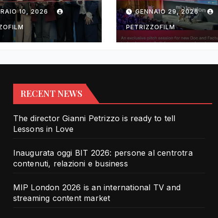
rotra contenuti,
TV and streami
RAIO 10, 2026
GENNAIO 29, 2026
zioni e business
content market
ZOFILM
PETRIZZOFILM
RECENT NEWS
The director Gianni Petrizzo is ready to tell
Lessons in Love
Inaugurata oggi BIT 2026: persone al centrotra
contenuti, relazioni e business
MIP London 2026 is an international TV and
streaming content market