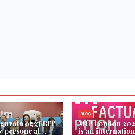
BLOG
gurata oggi BIT
MIP London 20
: persone al
is an internation