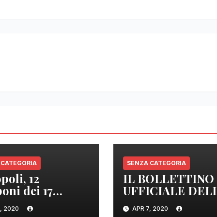
 CATEGORIA
SENZA CATEGORIA
poli, 12
IL BOLLETTINO
oni dei 17
UFFICIALE DEL
izzati sono
REGIONE
, 2020
APR 7, 2020
tivi
CAMPANIA DEL