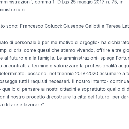
mministrazioni”, comma 1, D.Lgs 25 maggio 2017 n. 75, in
inistrazioni.
ato sono: Francesco Colucci; Giuseppe Gallotti e Teresa Latr
ato di personale è per me motivo di orgoglio- ha dichiarat
pi di crisi come questi che stiamo vivendo, offrire a tre gi
re al futuro e alla famiglia. Le amministrazioni- spiega Fortu
so ai contratti a termine e valorizzare la professionalità acqui
 determinato, possono, nel triennio 2018-2020 assumere a 
egga tutti i requisiti necessari. Il nostro intento- continua 
ello di pensare ai nostri cittadini e soprattutto quello di 
on il nostro progetto di costruire la città del futuro, per dar
 di fare e lavorare”.