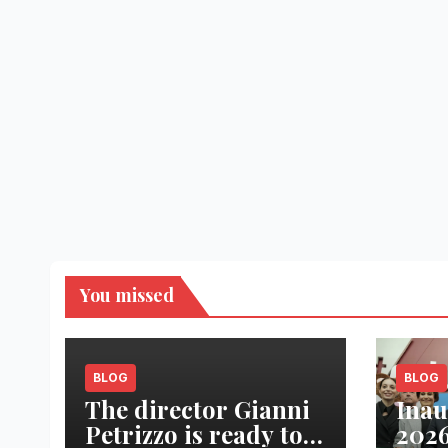
You missed
BLOG
BLOG
The director Gianni
Inau
Petrizzo is ready to
2026