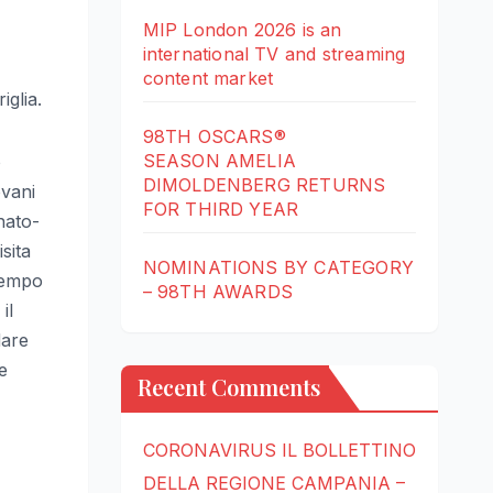
MIP London 2026 is an
international TV and streaming
content market
iglia.
98TH OSCARS®
SEASON AMELIA
o
DIMOLDENBERG RETURNS
ovani
FOR THIRD YEAR
nato-
sita
NOMINATIONS BY CATEGORY
tempo
– 98TH AWARDS
il
dare
e
Recent Comments
CORONAVIRUS IL BOLLETTINO
DELLA REGIONE CAMPANIA –