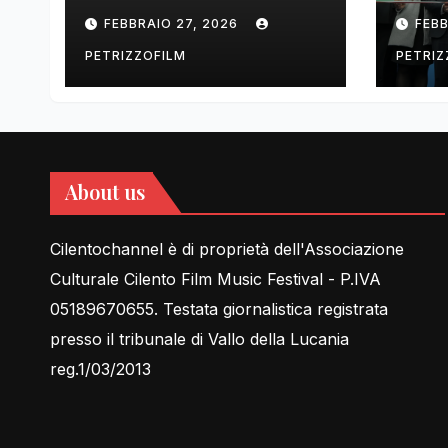
tell Lessons in Love
cent
FEBBRAIO 27, 2026
FEBB
rela
PETRIZZOFILM
PETRIZ
About us
Cilentochannel è di proprietà dell'Associazione
Culturale Cilento Film Music Festival - P.IVA
05189670655. Testata giornalistica registrata
presso il tribunale di Vallo della Lucania
reg.1/03/2013