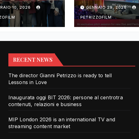
rotra contenuti,
TV and streami
RAIO 10, 2026
GENNAIO 29, 2026
zioni e business
content market
ZOFILM
PETRIZZOFILM
RECENT NEWS
The director Gianni Petrizzo is ready to tell
Lessons in Love
Inaugurata oggi BIT 2026: persone al centrotra
contenuti, relazioni e business
MIP London 2026 is an international TV and
streaming content market