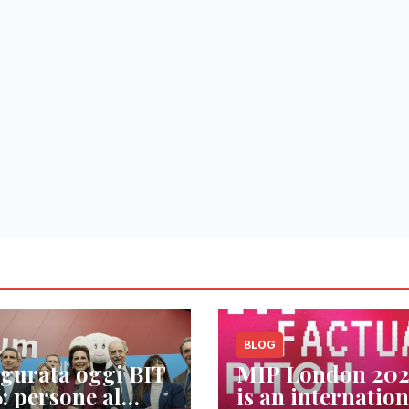
BLOG
gurata oggi BIT
MIP London 20
: persone al
is an internation