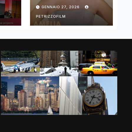
ng
DIMOLDENBERG
GENNAIO 27, 2026
RETURNS FOR
THIRD YEAR
PETRIZZOFILM