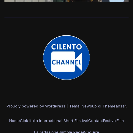
Proudly powered by WordPress
|
Tema: Newsup di
Themeansar
.
Home
Ciak Italia International Short Festival
Contact
Festival
Film
La redazione
Sample Page
Who Are