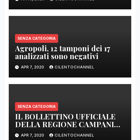
E SENZA PRESIDI”
SENZA CATEGORIA
Agropoli, 12 tamponi dei 17
analizzati sono negativi
APR 7, 2020
CILENTOCHANNEL
SENZA CATEGORIA
IL BOLLETTINO UFFICIALE
DELLA REGIONE CAMPANIA
DELLE ORE 22.00
APR 7, 2020
CILENTOCHANNEL