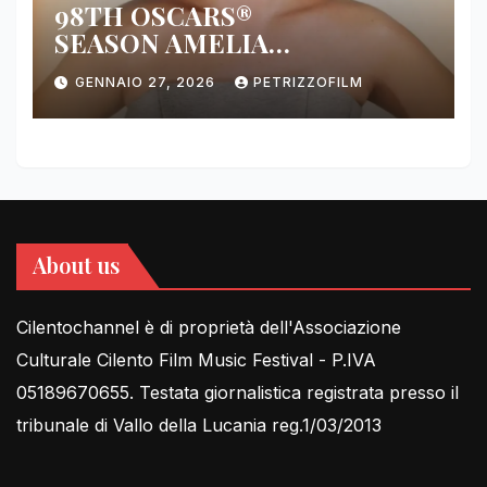
98TH OSCARS®
SEASON AMELIA
DIMOLDENBERG RETURNS
GENNAIO 27, 2026
PETRIZZOFILM
FOR THIRD YEAR
About us
Cilentochannel è di proprietà dell'Associazione
Culturale Cilento Film Music Festival - P.IVA
05189670655. Testata giornalistica registrata presso il
tribunale di Vallo della Lucania reg.1/03/2013