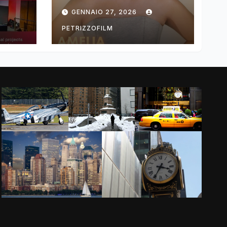
ng
DIMOLDENBERG
GENNAIO 27, 2026
RETURNS FOR
THIRD YEAR
PETRIZZOFILM