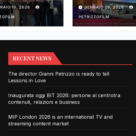
rotra contenuti,
TV and streami
RAIO 10, 2026
GENNAIO 29, 2026
zioni e business
content market
ZOFILM
PETRIZZOFILM
RECENT NEWS
The director Gianni Petrizzo is ready to tell
Lessons in Love
Inaugurata oggi BIT 2026: persone al centrotra
contenuti, relazioni e business
MIP London 2026 is an international TV and
streaming content market