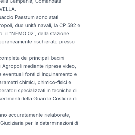
della Campania, Comandata
 VELLA.
paccio Paestum sono stati
gropoli, due unità navali, la CP 582 e
o, il “NEMO 02”, della stazione
mporaneamente rischierato presso
completa dei principali bacini
i Agropoli mediante riprese video,
re eventuali fonti di inquinamento e
rametri chimici, chimico-fisici e
eratori specializzati in tecniche di
edimenti della Guardia Costiera di
ranno accuratamente rielaborate,
 Giudiziaria per la determinazioni di