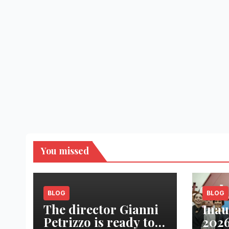
You missed
BLOG
BLOG
The director Gianni
Inau
Petrizzo is ready to
2026