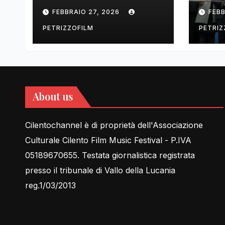
tell Lessons in Love
cent
FEBBRAIO 27, 2026
FEBB
rela
PETRIZZOFILM
PETRIZ
About us
Cilentochannel è di proprietà dell'Associazione
Culturale Cilento Film Music Festival - P.IVA
05189670655. Testata giornalistica registrata
presso il tribunale di Vallo della Lucania
reg.1/03/2013