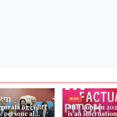
BLOG
gurata oggi BIT
MIP London 20
: persone al
is an internation