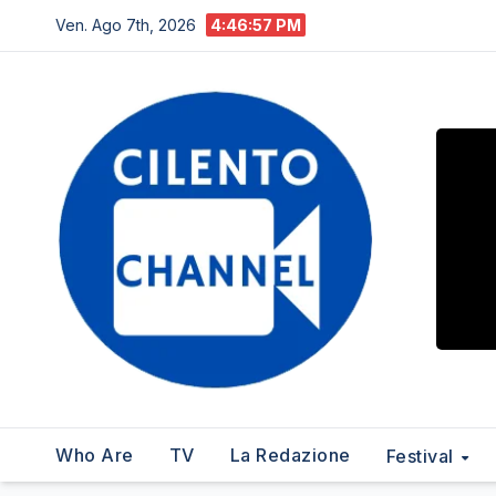
Salta
Ven. Ago 7th, 2026
4:46:58 PM
al
contenuto
Who Are
TV
La Redazione
Festival