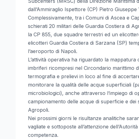
Subcenters (MRSC) della Direzione Marittima 
dall’Ammiraglio Ispettore (CP) Pietro Giuseppe
Complessivamente, tra i Comuni di Ascea e Ca
schierati 20 militari delle Guardia Costiera di A
la CP 855, due squadre terrestri ed un elicotter
elicotteri Guardia Costiera di Sarzana (SP) te
l’aeroporto di Napoli.
L’attività operativa ha riguardato la mappatura 
imbriferi ricompresi nel Circondario marittimo d
termografia e prelievi in loco al fine di accerta
monitorare la qualità delle acque superficiali (pa
microbiologici), anche attraverso l’impiego di op
campionamento delle acque di superficie e dei s
Agropoli.
Nei prossimi giorni le risultanze analitiche sa
vagliate e sottoposte all’attenzione dell’Autorità
competenza.