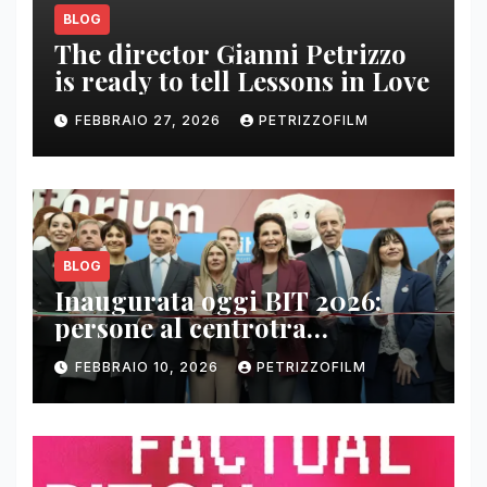
BLOG
The director Gianni Petrizzo
is ready to tell Lessons in Love
FEBBRAIO 27, 2026
PETRIZZOFILM
BLOG
Inaugurata oggi BIT 2026:
persone al centrotra
contenuti, relazioni e business
FEBBRAIO 10, 2026
PETRIZZOFILM