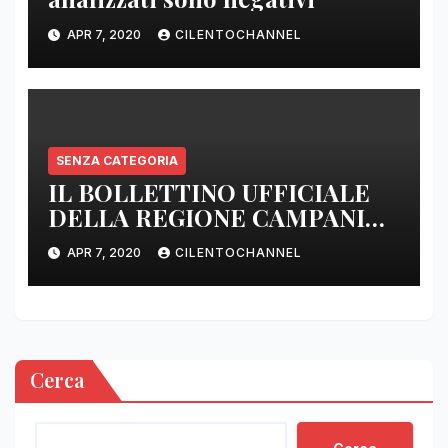
APR 7, 2020
CILENTOCHANNEL
SENZA CATEGORIA
IL BOLLETTINO UFFICIALE
DELLA REGIONE CAMPANIA
DELLE ORE 22.00
APR 7, 2020
CILENTOCHANNEL
Cerca