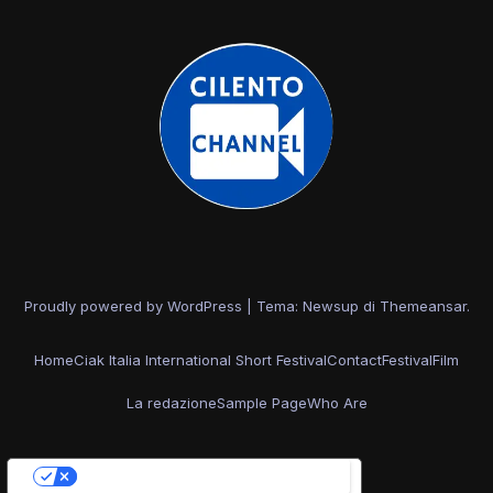
Proudly powered by WordPress
|
Tema: Newsup di
Themeansar
.
Home
Ciak Italia International Short Festival
Contact
Festival
Film
La redazione
Sample Page
Who Are
Le tue preferenze relative alla privacy