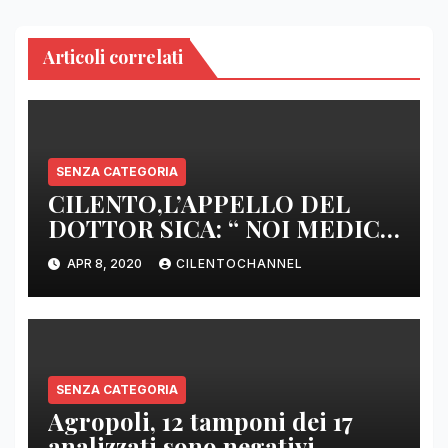
Articoli correlati
SENZA CATEGORIA
CILENTO,L’APPELLO DEL
DOTTOR SICA: “ NOI MEDICI
DI BASE SIAMO SENZA ARMI
APR 8, 2020
CILENTOCHANNEL
E SENZA PRESIDI”
SENZA CATEGORIA
Agropoli, 12 tamponi dei 17
analizzati sono negativi