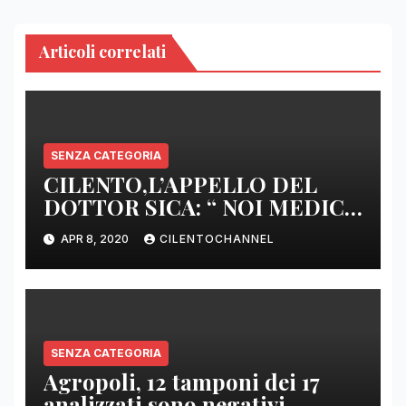
Articoli correlati
SENZA CATEGORIA
CILENTO,L’APPELLO DEL
DOTTOR SICA: “ NOI MEDICI
DI BASE SIAMO SENZA ARMI
APR 8, 2020
CILENTOCHANNEL
E SENZA PRESIDI”
SENZA CATEGORIA
Agropoli, 12 tamponi dei 17
analizzati sono negativi