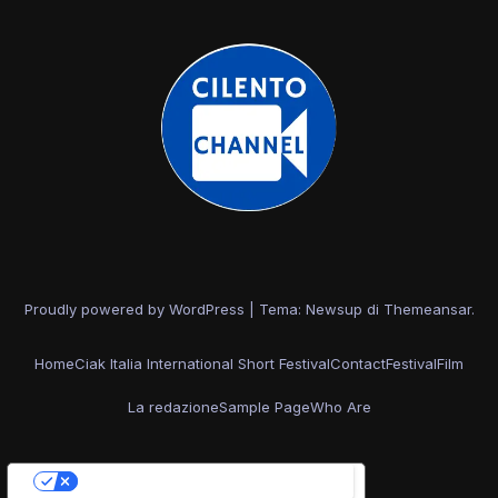
Proudly powered by WordPress
|
Tema: Newsup di
Themeansar
.
Home
Ciak Italia International Short Festival
Contact
Festival
Film
La redazione
Sample Page
Who Are
Le tue preferenze relative alla privacy