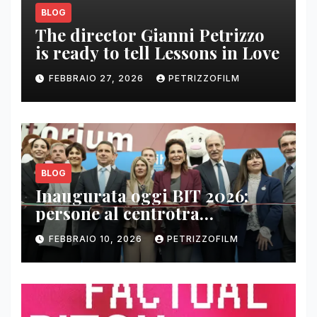
BLOG
The director Gianni Petrizzo
is ready to tell Lessons in Love
FEBBRAIO 27, 2026
PETRIZZOFILM
BLOG
Inaugurata oggi BIT 2026:
persone al centrotra
contenuti, relazioni e business
FEBBRAIO 10, 2026
PETRIZZOFILM