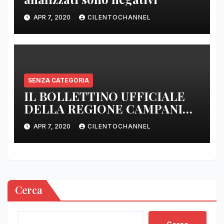
APR 7, 2020
CILENTOCHANNEL
SENZA CATEGORIA
IL BOLLETTINO UFFICIALE
DELLA REGIONE CAMPANIA
DELLE ORE 22.00
APR 7, 2020
CILENTOCHANNEL
Cerca