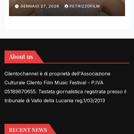
DIMOLDENBERG RETURNS
GENNAIO 27, 2026
PETRIZZOFILM
FOR THIRD YEAR
About us
Cilentochannel è di proprietà dell'Associazione
Culturale Cilento Film Music Festival - P.IVA
05189670655. Testata giornalistica registrata presso il
tribunale di Vallo della Lucania reg.1/03/2013
RECENT NEWS