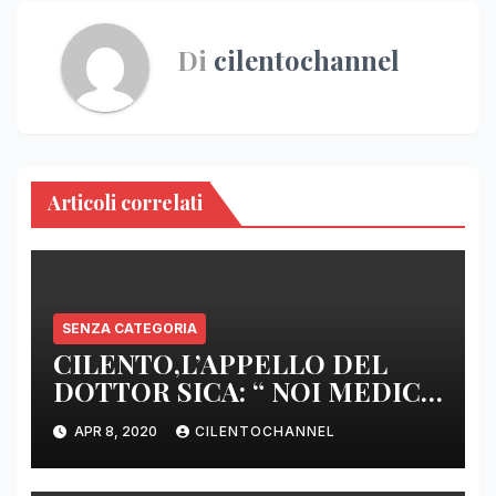
Di
cilentochannel
Articoli correlati
SENZA CATEGORIA
CILENTO,L’APPELLO DEL
DOTTOR SICA: “ NOI MEDICI
DI BASE SIAMO SENZA ARMI
APR 8, 2020
CILENTOCHANNEL
E SENZA PRESIDI”