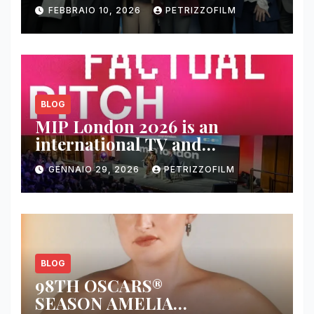
contenuti, relazioni e business
FEBBRAIO 10, 2026
PETRIZZOFILM
BLOG
MIP London 2026 is an
international TV and
streaming content market
GENNAIO 29, 2026
PETRIZZOFILM
BLOG
98TH OSCARS®
SEASON AMELIA