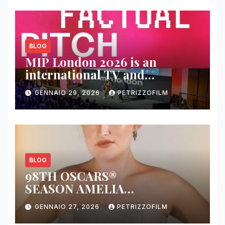
BLOG
MIP London 2026 is an
international TV and
streaming content market
GENNAIO 29, 2026
PETRIZZOFILM
BLOG
98TH OSCARS®
SEASON AMELIA
DIMOLDENBERG RETURNS
GENNAIO 27, 2026
PETRIZZOFILM
FOR THIRD YEAR