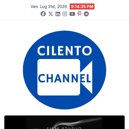
Salta
Ven. Lug 31st, 2026
9:14:36 PM
al
contenuto