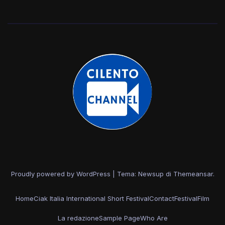
Proudly powered by WordPress
|
Tema: Newsup di
Themeansar
.
Home
Ciak Italia International Short Festival
Contact
Festival
Film
La redazione
Sample Page
Who Are