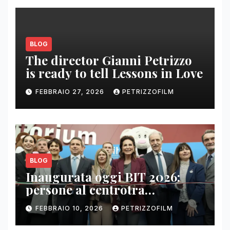
BLOG
The director Gianni Petrizzo
is ready to tell Lessons in Love
FEBBRAIO 27, 2026
PETRIZZOFILM
BLOG
Inaugurata oggi BIT 2026:
persone al centrotra
contenuti, relazioni e business
FEBBRAIO 10, 2026
PETRIZZOFILM