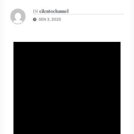
Di
cilentochannel
GEN 3, 2020