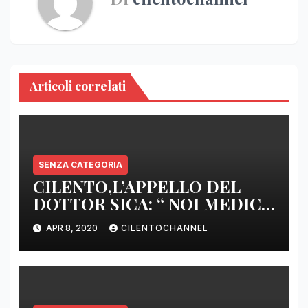
Articoli correlati
SENZA CATEGORIA
CILENTO,L’APPELLO DEL
DOTTOR SICA: “ NOI MEDICI
DI BASE SIAMO SENZA ARMI
APR 8, 2020
CILENTOCHANNEL
E SENZA PRESIDI”