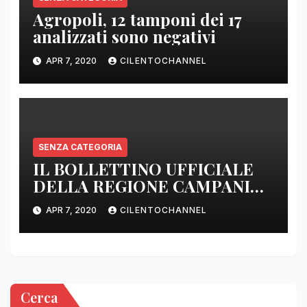
Agropoli, 12 tamponi dei 17
analizzati sono negativi
APR 7, 2020
CILENTOCHANNEL
SENZA CATEGORIA
IL BOLLETTINO UFFICIALE
DELLA REGIONE CAMPANIA
DELLE ORE 22.00
APR 7, 2020
CILENTOCHANNEL
Cerca