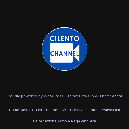
Proudly powered by WordPress
|
Tema: Newsup di
Themeansar
.
Home
Ciak Italia International Short Festival
Contact
Festival
Film
La redazione
Sample Page
Who Are