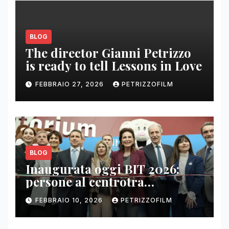
BLOG
The director Gianni Petrizzo
is ready to tell Lessons in Love
FEBBRAIO 27, 2026
PETRIZZOFILM
BLOG
Inaugurata oggi BIT 2026:
persone al centrotra
contenuti, relazioni e business
FEBBRAIO 10, 2026
PETRIZZOFILM