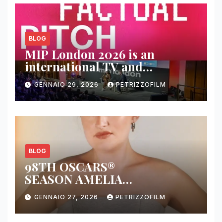
BLOG
MIP London 2026 is an
international TV and
streaming content market
GENNAIO 29, 2026
PETRIZZOFILM
BLOG
98TH OSCARS®
SEASON AMELIA
DIMOLDENBERG RETURNS
GENNAIO 27, 2026
PETRIZZOFILM
FOR THIRD YEAR