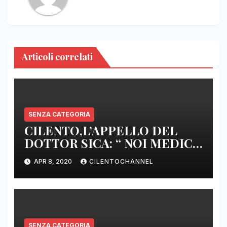
Articoli correlati
SENZA CATEGORIA
CILENTO,L’APPELLO DEL
DOTTOR SICA: “ NOI MEDICI
DI BASE SIAMO SENZA ARMI
APR 8, 2020
CILENTOCHANNEL
E SENZA PRESIDI”
SENZA CATEGORIA