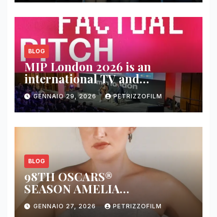
BLOG
MIP London 2026 is an
international TV and
streaming content market
GENNAIO 29, 2026
PETRIZZOFILM
BLOG
98TH OSCARS®
SEASON AMELIA
DIMOLDENBERG RETURNS
GENNAIO 27, 2026
PETRIZZOFILM
FOR THIRD YEAR