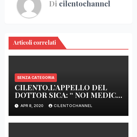
Di
cilentochannel
Articoli correlati
SENZA CATEGORIA
CILENTO,L’APPELLO DEL
DOTTOR SICA: “ NOI MEDICI
DI BASE SIAMO SENZA ARMI
APR 8, 2020
CILENTOCHANNEL
E SENZA PRESIDI”