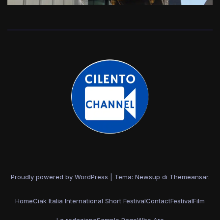
Proudly powered by WordPress
|
Tema: Newsup di
Themeansar
.
Home
Ciak Italia International Short Festival
Contact
Festival
Film
La redazione
Sample Page
Who Are