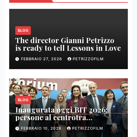
BLOG
The director Gianni Petrizzo
is ready to tell Lessons in Love
FEBBRAIO 27, 2026
PETRIZZOFILM
BLOG
Inaugurata oggi BIT 2026:
persone al centrotra
contenuti, relazioni e business
FEBBRAIO 10, 2026
PETRIZZOFILM