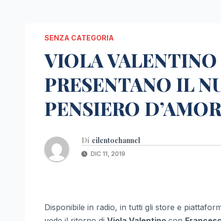
SENZA CATEGORIA
VIOLA VALENTINO
PRESENTANO IL N
PENSIERO D’AMOR
Di
cilentochannel
DIC 11, 2019
Disponibile in radio, in tutti gli store e piattaform
vede il ritorno di
Viola Valentino
con
Francesc