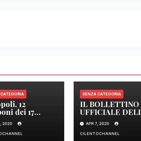
 CATEGORIA
SENZA CATEGORIA
poli, 12
IL BOLLETTINO
oni dei 17
UFFICIALE DEL
izzati sono
REGIONE
, 2020
APR 7, 2020
tivi
CAMPANIA DEL
ORE 22.00
TOCHANNEL
CILENTOCHANNEL