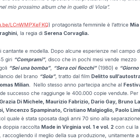
nel mio prossimo album che in quello di Viola”.
utu.be/LCnWMPXeFKQ
) protagonista femminile è l’attrice
Mia
raghini
, la regia di
Serena Corvaglia.
 di cantante e modella. Dopo alcune esperienze nel campo d
5 giri
“Comprami”
, disco che in pochi mesi vende mezzo
goli
“Sei una bomba”
,
“Sera coi
fiocchi”
(1980) e
“Giorno
 lancio del brano
“Sola”
, tratto dal film
Delitto sull’autostr
omas Milian
. Nello stesso anno partecipa anche al
Festiva
ande successo che raggiunge le 400.000 copie vendute. Per 
 Grazia Di Michele, Maurizio Fabrizio, Dario Gay, Bruno La
i, Vincenzo Spampinato, Cristiano Malgioglio, Paolo Limi
col quale è stata sposata dagli anni 70 sino alla separazione
la doppia raccolta
Made in Virginia vol. 1 e vol. 2
con cui la
a, raccogliendo il meglio della sua produzione, unitamente a 