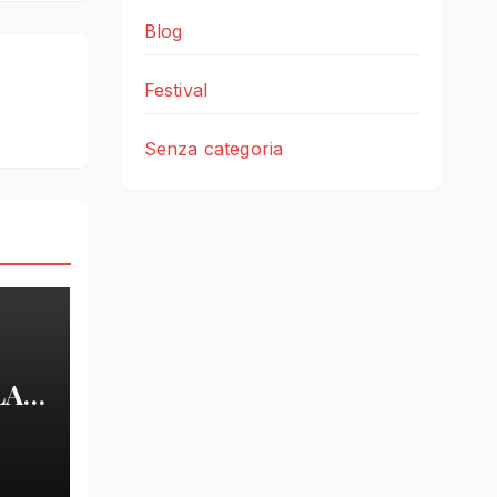
Blog
Festival
Senza categoria
LA
LE