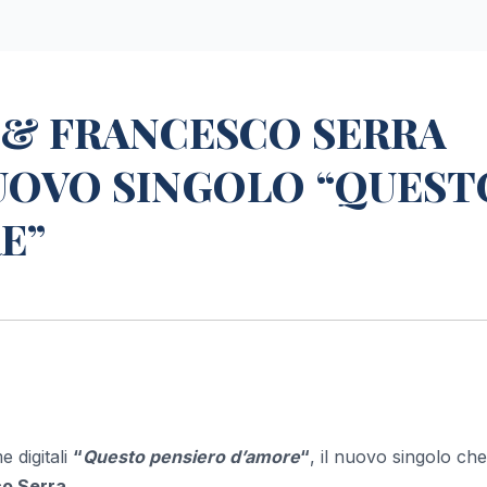
 & FRANCESCO SERRA
UOVO SINGOLO “QUEST
E”
e digitali
“
Questo pensiero d’amore
“
, il nuovo singolo che
o Serra
.