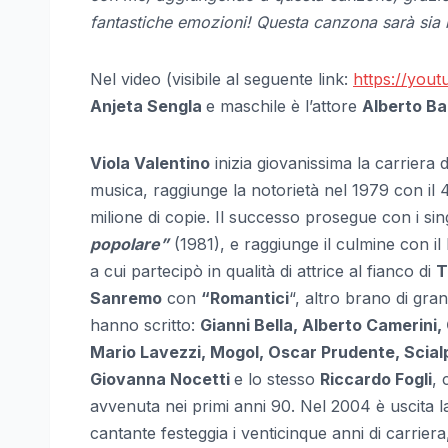
fantastiche emozioni! Questa canzona sarà sia 
Nel video (visibile al seguente link:
https://yo
Anjeta Sengla
e maschile è l’attore
Alberto Ba
Viola Valentino
inizia giovanissima la carriera
musica, raggiunge la notorietà nel 1979 con il 4
milione di copie. Il successo prosegue con i sin
popolare”
(1981), e raggiunge il culmine con il
a cui partecipò in qualità di attrice al fianco di
T
Sanremo
con
“Romantici
“, altro brano di gr
hanno scritto:
Gianni Bella, Alberto Camerini,
Mario Lavezzi, Mogol, Oscar Prudente, Scialp
Giovanna Nocetti
e lo stesso
Riccardo Fogli
, 
avvenuta nei primi anni 90. Nel 2004 è uscita 
cantante festeggia i venticinque anni di carrier