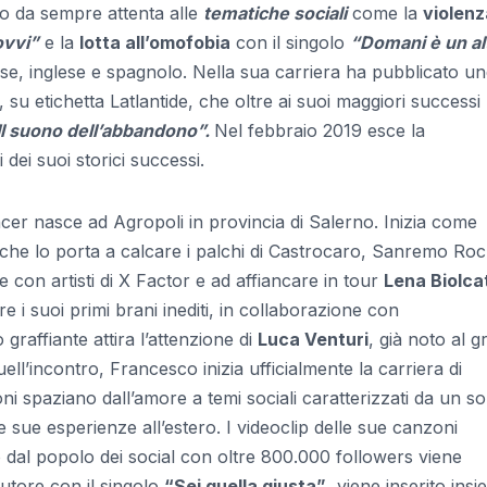
ino da sempre attenta alle
tematiche sociali
come la
violenz
ovvi”
e la
lotta all’omofobia
con il singolo
“Domani è un al
cese, inglese e spagnolo. Nella sua carriera ha pubblicato un
, su etichetta Latlantide, che oltre ai suoi maggiori successi
Il suono dell’abbandono”.
Nel febbraio 2019 esce la
dei suoi storici successi.
er nasce ad Agropoli in provincia di Salerno. Inizia come
 che lo porta a calcare i palchi di Castrocaro, Sanremo Roc
 con artisti di X Factor e ad affiancare in tour
Lena Biolca
e i suoi primi brani inediti, in collaborazione con
 graffiante attira l’attenzione di
Luca Venturi
, già noto al 
ll’incontro, Francesco inizia ufficialmente la carriera di
ni spaziano dall’amore a temi sociali caratterizzati da un s
sue esperienze all’estero. I videoclip delle sue canzoni
o dal popolo dei social con oltre 800.000 followers viene
utore con il singolo
“Sei quella giusta”
, viene inserito ins