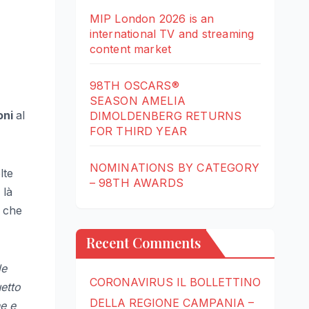
MIP London 2026 is an
international TV and streaming
content market
98TH OSCARS®
SEASON AMELIA
oni
al
DIMOLDENBERG RETURNS
FOR THIRD YEAR
NOMINATIONS BY CATEGORY
lte
– 98TH AWARDS
 là
e che
Recent Comments
le
CORONAVIRUS IL BOLLETTINO
etto
DELLA REGIONE CAMPANIA –
e e