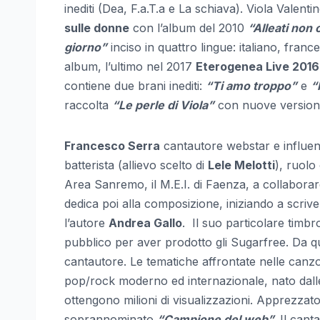
inediti (Dea, F.a.T.a e La schiava). Viola Valent
sulle donne
con l’album del 2010
“Alleati non 
giorno”
inciso in quattro lingue: italiano, fran
album, l’ultimo nel 2017
Eterogenea Live 2016
contiene due brani inediti:
“Ti amo troppo”
e
“
raccolta
“Le perle di Viola”
con nuove versioni 
Francesco Serra
cantautore webstar e influenc
batterista (allievo scelto di
Lele Melotti
), ruolo
Area Sanremo, il M.E.I. di Faenza, a collaborare
dedica poi alla composizione, iniziando a scriver
l’autore
Andrea Gallo
. Il suo particolare timbro
pubblico per aver prodotto gli Sugarfree. Da que
cantautore. Le tematiche affrontate nelle canzo
pop/rock moderno ed internazionale, nato dalle 
ottengono milioni di visualizzazioni. Apprezzat
soprannominato
“Campione del web”.
Il canta