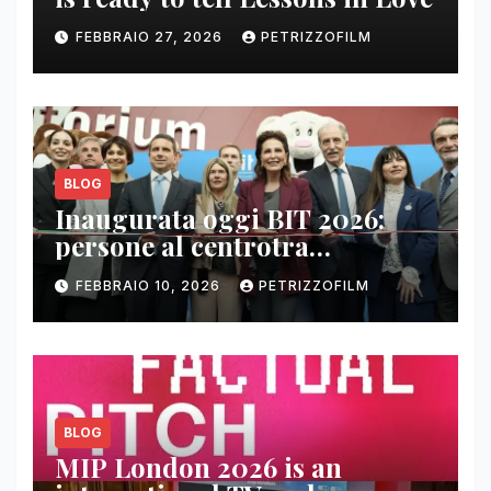
FEBBRAIO 27, 2026
PETRIZZOFILM
BLOG
Inaugurata oggi BIT 2026:
persone al centrotra
contenuti, relazioni e business
FEBBRAIO 10, 2026
PETRIZZOFILM
BLOG
MIP London 2026 is an