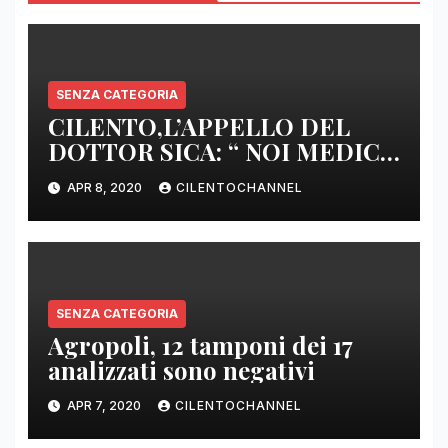
SENZA CATEGORIA
CILENTO,L’APPELLO DEL
DOTTOR SICA: “ NOI MEDICI
DI BASE SIAMO SENZA ARMI
APR 8, 2020
CILENTOCHANNEL
E SENZA PRESIDI”
SENZA CATEGORIA
Agropoli, 12 tamponi dei 17
analizzati sono negativi
APR 7, 2020
CILENTOCHANNEL