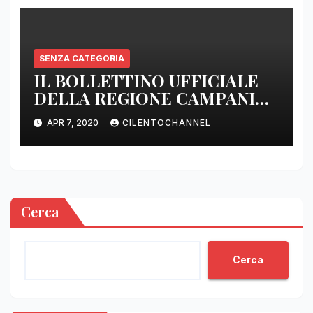
SENZA CATEGORIA
IL BOLLETTINO UFFICIALE
DELLA REGIONE CAMPANIA
DELLE ORE 22.00
APR 7, 2020
CILENTOCHANNEL
Cerca
Cerca