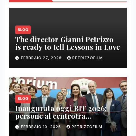
BLOG
The director Gianni Petrizzo
is ready to tell Lessons in Love
FEBBRAIO 27, 2026
PETRIZZOFILM
BLOG
Inaugurata oggi BIT 2026:
persone al centrotra
contenuti, relazioni e business
FEBBRAIO 10, 2026
PETRIZZOFILM