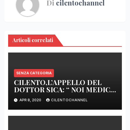
Di
cilentochannel
Articoli correlati
SENZA CATEGORIA
CILENTO,L’APPELLO DEL
DOTTOR SICA: “ NOI MEDICI
DI BASE SIAMO SENZA ARMI
APR 8, 2020
CILENTOCHANNEL
E SENZA PRESIDI”