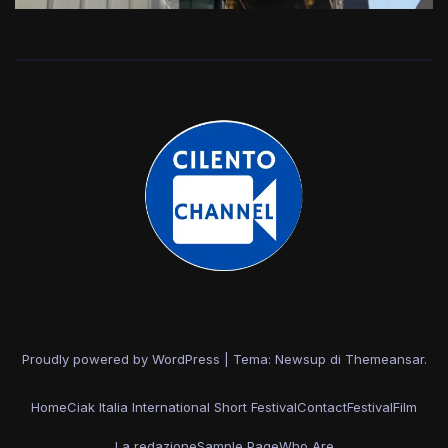
Proudly powered by WordPress
|
Tema: Newsup di
Themeansar
.
Home
Ciak Italia International Short Festival
Contact
Festival
Film
La redazione
Sample Page
Who Are