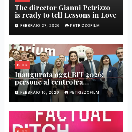
The director Gianni Petrizzo
is ready to tell Lessons in Love
FEBBRAIO 27, 2026
PETRIZZOFILM
BLOG
Inaugurata oggi BIT 2026:
persone al centrotra
contenuti, relazioni e business
FEBBRAIO 10, 2026
PETRIZZOFILM
BLOG