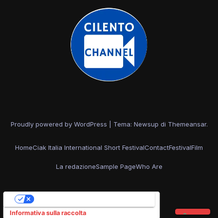
Proudly powered by WordPress
|
Tema: Newsup di
Themeansar
.
Home
Ciak Italia International Short Festival
Contact
Festival
Film
La redazione
Sample Page
Who Are
Le tue preferenze relative alla privacy
Informativa sulla raccolta