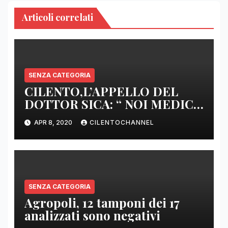
Articoli correlati
SENZA CATEGORIA
CILENTO,L’APPELLO DEL
DOTTOR SICA: “ NOI MEDICI
DI BASE SIAMO SENZA ARMI
APR 8, 2020
CILENTOCHANNEL
E SENZA PRESIDI”
SENZA CATEGORIA
Agropoli, 12 tamponi dei 17
analizzati sono negativi