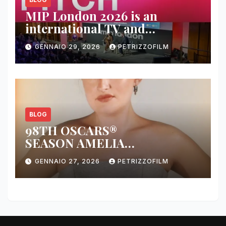
MIP London 2026 is an
international TV and
streaming content market
GENNAIO 29, 2026
PETRIZZOFILM
BLOG
98TH OSCARS®
SEASON AMELIA
DIMOLDENBERG RETURNS
GENNAIO 27, 2026
PETRIZZOFILM
FOR THIRD YEAR