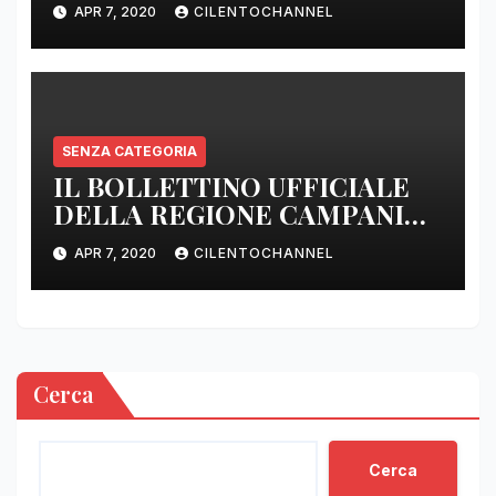
APR 7, 2020
CILENTOCHANNEL
SENZA CATEGORIA
IL BOLLETTINO UFFICIALE
DELLA REGIONE CAMPANIA
DELLE ORE 22.00
APR 7, 2020
CILENTOCHANNEL
Cerca
Cerca