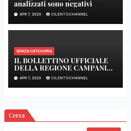
analizzati sono negativi
APR 7, 2020
CILENTOCHANNEL
SENZA CATEGORIA
IL BOLLETTINO UFFICIALE
DELLA REGIONE CAMPANIA
DELLE ORE 22.00
APR 7, 2020
CILENTOCHANNEL
Cerca