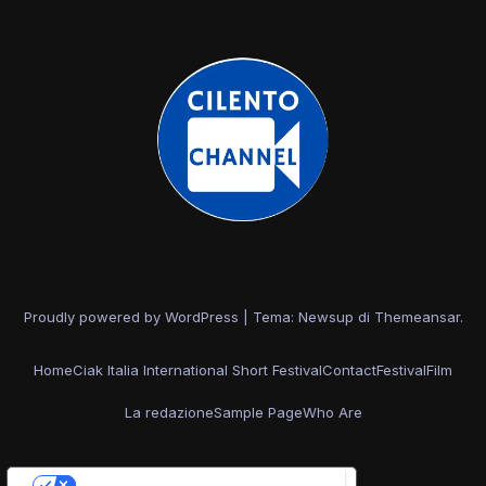
Proudly powered by WordPress
|
Tema: Newsup di
Themeansar
.
Home
Ciak Italia International Short Festival
Contact
Festival
Film
La redazione
Sample Page
Who Are
Le tue preferenze relative alla privacy