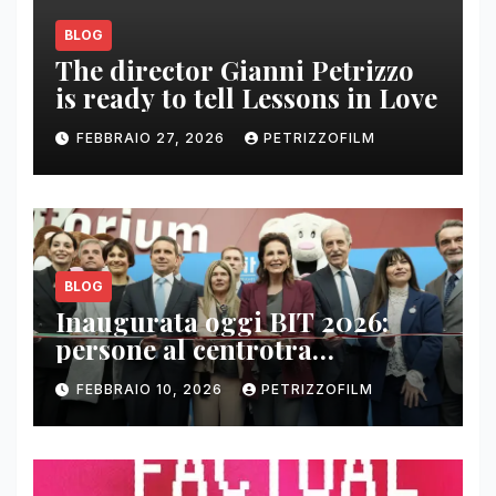
BLOG
The director Gianni Petrizzo
is ready to tell Lessons in Love
FEBBRAIO 27, 2026
PETRIZZOFILM
BLOG
Inaugurata oggi BIT 2026:
persone al centrotra
contenuti, relazioni e business
FEBBRAIO 10, 2026
PETRIZZOFILM