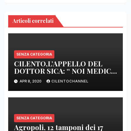
Articoli correlati
SENZA CATEGORIA
CILENTO,L’APPELLO DEL
DOTTOR SICA: “ NOI MEDICI
DI BASE SIAMO SENZA ARMI
APR 8, 2020
CILENTOCHANNEL
E SENZA PRESIDI”
SENZA CATEGORIA
Agropoli, 12 tamponi dei 17