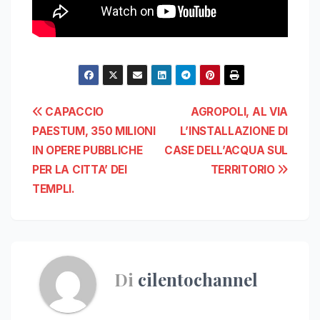
Navigazione
CAPACCIO
AGROPOLI, AL VIA
PAESTUM, 350 MILIONI
L’INSTALLAZIONE DI
articoli
IN OPERE PUBBLICHE
CASE DELL’ACQUA SUL
PER LA CITTA’ DEI
TERRITORIO
TEMPLI.
Di
cilentochannel