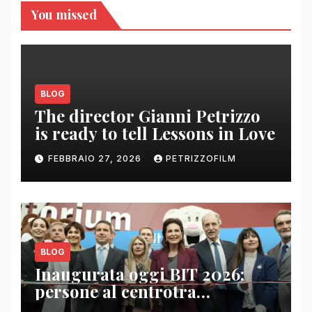
You missed
BLOG
The director Gianni Petrizzo
is ready to tell Lessons in Love
FEBBRAIO 27, 2026
PETRIZZOFILM
BLOG
Inaugurata oggi BIT 2026:
persone al centrotra
contenuti, relazioni e business