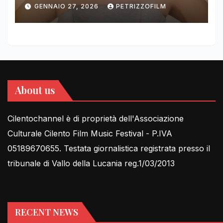
DIMOLDENBERG RETURNS
GENNAIO 27, 2026
PETRIZZOFILM
FOR THIRD YEAR
About us
Cilentochannel è di proprietà dell'Associazione
Culturale Cilento Film Music Festival - P.IVA
05189670655. Testata giornalistica registrata presso il
tribunale di Vallo della Lucania reg.1/03/2013
RECENT NEWS