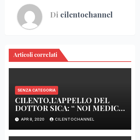
Di
cilentochannel
Articoli correlati
SENZA CATEGORIA
CILENTO,L’APPELLO DEL
DOTTOR SICA: “ NOI MEDICI
DI BASE SIAMO SENZA ARMI
APR 8, 2020
CILENTOCHANNEL
E SENZA PRESIDI”