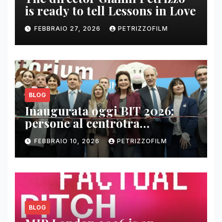
is ready to tell Lessons in Love
FEBBRAIO 27, 2026
PETRIZZOFILM
BLOG
Inaugurata oggi BIT 2026:
persone al centrotra
contenuti, relazioni e business
FEBBRAIO 10, 2026
PETRIZZOFILM
BLOG