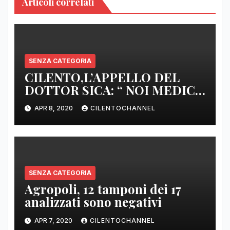
Articoli correlati
SENZA CATEGORIA
CILENTO,L’APPELLO DEL
DOTTOR SICA: “ NOI MEDICI
DI BASE SIAMO SENZA ARMI
APR 8, 2020
CILENTOCHANNEL
E SENZA PRESIDI”
SENZA CATEGORIA
Agropoli, 12 tamponi dei 17
analizzati sono negativi
APR 7, 2020
CILENTOCHANNEL