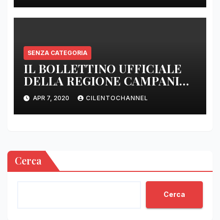
SENZA CATEGORIA
IL BOLLETTINO UFFICIALE
DELLA REGIONE CAMPANIA
DELLE ORE 22.00
APR 7, 2020
CILENTOCHANNEL
Cerca
Cerca