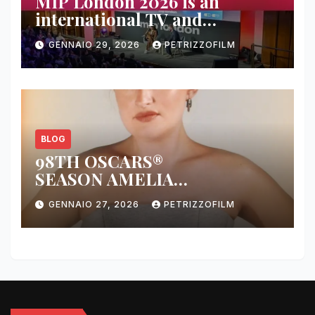
MIP London 2026 is an
international TV and
streaming content market
GENNAIO 29, 2026
PETRIZZOFILM
BLOG
98TH OSCARS®
SEASON AMELIA
DIMOLDENBERG RETURNS
GENNAIO 27, 2026
PETRIZZOFILM
FOR THIRD YEAR