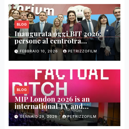
BLOG
Inaugurata oggi BIT 2026:
persone al centrotra
contenuti, relazioni e business
FEBBRAIO 10, 2026
PETRIZZOFILM
BLOG
MIP London 2026 is an
international TV and
streaming content market
GENNAIO 29, 2026
PETRIZZOFILM