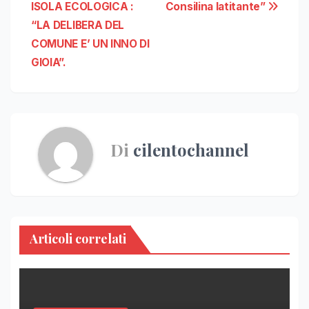
articoli
ISOLA ECOLOGICA :
Consilina latitante”
“LA DELIBERA DEL
COMUNE E’ UN INNO DI
GIOIA”.
Di
cilentochannel
Articoli correlati