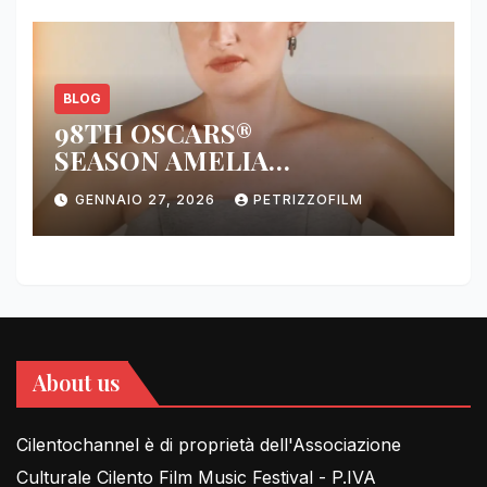
BLOG
98TH OSCARS®
SEASON AMELIA
DIMOLDENBERG RETURNS
GENNAIO 27, 2026
PETRIZZOFILM
FOR THIRD YEAR
About us
Cilentochannel è di proprietà dell'Associazione
Culturale Cilento Film Music Festival - P.IVA