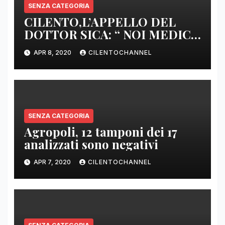
SENZA CATEGORIA
CILENTO,L’APPELLO DEL
DOTTOR SICA: “ NOI MEDICI
DI BASE SIAMO SENZA ARMI
APR 8, 2020
CILENTOCHANNEL
E SENZA PRESIDI”
SENZA CATEGORIA
Agropoli, 12 tamponi dei 17
analizzati sono negativi
APR 7, 2020
CILENTOCHANNEL