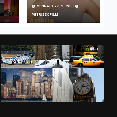
ng
DIMOLDENBERG
GENNAIO 27, 2026
RETURNS FOR
THIRD YEAR
PETRIZZOFILM