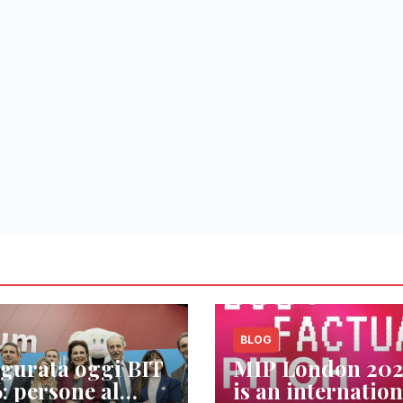
BLOG
gurata oggi BIT
MIP London 20
: persone al
is an internation