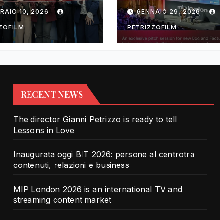
rotra contenuti,
TV and streami
RAIO 10, 2026
GENNAIO 29, 2026
zioni e business
content market
ZOFILM
PETRIZZOFILM
RECENT NEWS
The director Gianni Petrizzo is ready to tell
Lessons in Love
Inaugurata oggi BIT 2026: persone al centrotra
contenuti, relazioni e business
MIP London 2026 is an international TV and
streaming content market