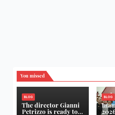
You missed
BLOG
BLOG
The director Gianni
Inau
Petrizzo is ready to
2026