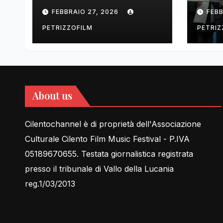
tell Lessons in Love
cent
FEBBRAIO 27, 2026
FEBB
rela
PETRIZZOFILM
PETRIZ
About us
Cilentochannel è di proprietà dell'Associazione
Culturale Cilento Film Music Festival - P.IVA
05189670655. Testata giornalistica registrata
presso il tribunale di Vallo della Lucania
reg.1/03/2013