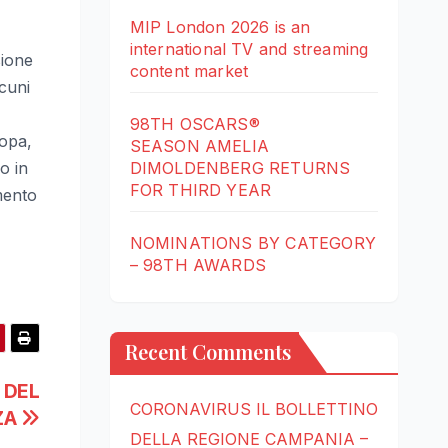
MIP London 2026 is an
international TV and streaming
sione
content market
cuni
98TH OSCARS®
ropa,
SEASON AMELIA
o in
DIMOLDENBERG RETURNS
FOR THIRD YEAR
mento
NOMINATIONS BY CATEGORY
– 98TH AWARDS
Recent Comments
 DEL
CORONAVIRUS IL BOLLETTINO
ZA
DELLA REGIONE CAMPANIA –