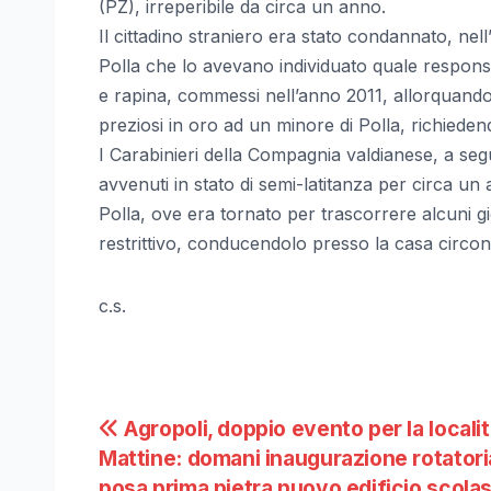
(PZ), irreperibile da circa un anno.
Il cittadino straniero era stato condannato, nell’
Polla che lo avevano individuato quale responsab
e rapina, commessi nell’anno 2011, allorquando 
preziosi in oro ad un minore di Polla, richieden
I Carabinieri della Compagnia valdianese, a seg
avvenuti in stato di semi-latitanza per circa un
Polla, ove era tornato per trascorrere alcuni g
restrittivo, conducendolo presso la casa circon
c.s.
Navigazione
Agropoli, doppio evento per la locali
Mattine: domani inaugurazione rotatori
articoli
posa prima pietra nuovo edificio scolas