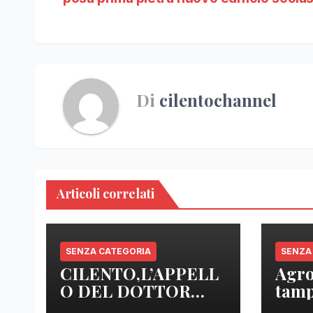
Di
cilentochannel
Articoli correlati
SENZA CATEGORIA
SENZA
CILENTO,L’APPELL
Agro
O DEL DOTTOR
tamp
SICA: “ NOI MEDICI
anal