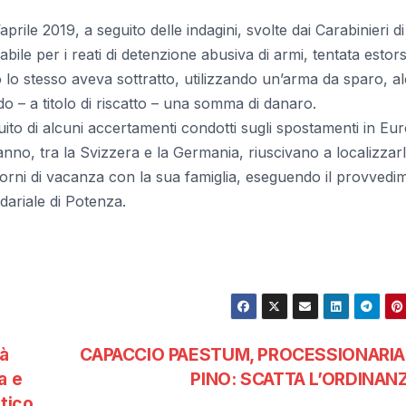
aprile 2019, a seguito delle indagini, svolte dai Carabinieri di
ile per i reati di detenzione abusiva di armi, tentata estor
lo stesso aveva sottratto, utilizzando un’arma da sparo, al
do – a titolo di riscatto – una somma di danaro.
uito di alcuni accertamenti condotti sugli spostamenti in Eu
 anno, tra la Svizzera e la Germania, riuscivano a localizzarl
iorni di vacanza con la sua famiglia, eseguendo il provvedi
dariale di Potenza.
tà
CAPACCIO PAESTUM, PROCESSIONARIA
a e
PINO: SCATTA L’ORDINAN
tico.