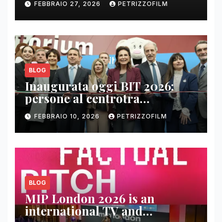
FEBBRAIO 27, 2026
PETRIZZOFILM
BLOG
Inaugurata oggi BIT 2026:
persone al centrotra
contenuti, relazioni e business
FEBBRAIO 10, 2026
PETRIZZOFILM
BLOG
MIP London 2026 is an
international TV and