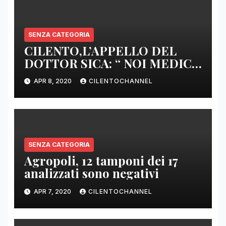
SENZA CATEGORIA
CILENTO,L’APPELLO DEL
DOTTOR SICA: “ NOI MEDICI
DI BASE SIAMO SENZA ARMI
APR 8, 2020
CILENTOCHANNEL
E SENZA PRESIDI”
SENZA CATEGORIA
Agropoli, 12 tamponi dei 17
analizzati sono negativi
APR 7, 2020
CILENTOCHANNEL