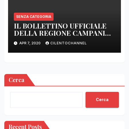
SENZA CATEGORIA
IL BOLLETTINO UFFICIALE
DELLA REGIONE CAMPANIA
DELLE ORE 22.00
APR 7, 2020
CILENTOCHANNEL
Cerca
Cerca
Recent Posts