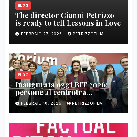
BLOG
The director Gianni Petrizzo
is ready to tell Lessons in Love
FEBBRAIO 27, 2026
PETRIZZOFILM
BLOG
Inaugurata oggi BIT 2026:
persone al centrotra
contenuti, relazioni e business
FEBBRAIO 10, 2026
PETRIZZOFILM