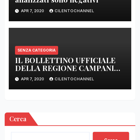
APR 7, 2020
CILENTOCHANNEL
SENZA CATEGORIA
IL BOLLETTINO UFFICIALE
DELLA REGIONE CAMPANIA
DELLE ORE 22.00
APR 7, 2020
CILENTOCHANNEL
Cerca