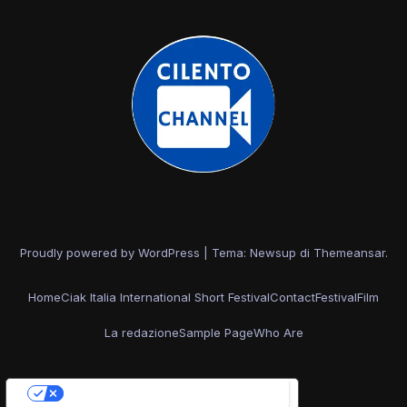
Proudly powered by WordPress
|
Tema: Newsup di
Themeansar
.
Home
Ciak Italia International Short Festival
Contact
Festival
Film
La redazione
Sample Page
Who Are
Le tue preferenze relative alla privacy