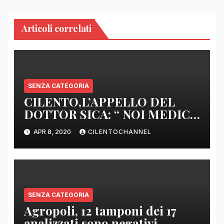
Articoli correlati
SENZA CATEGORIA
CILENTO,L’APPELLO DEL
DOTTOR SICA: “ NOI MEDICI
DI BASE SIAMO SENZA ARMI
APR 8, 2020
CILENTOCHANNEL
E SENZA PRESIDI”
SENZA CATEGORIA
Agropoli, 12 tamponi dei 17
analizzati sono negativi