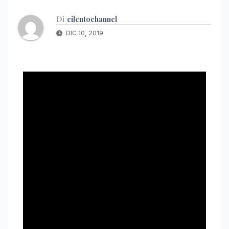
Di
cilentochannel
DIC 10, 2019