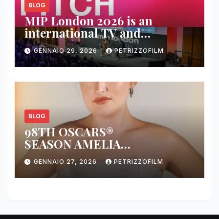
BLOG
MIP London 2026 is an
international TV and
streaming content market
GENNAIO 29, 2026
PETRIZZOFILM
BLOG
98TH OSCARS®
SEASON AMELIA
DIMOLDENBERG RETURNS
GENNAIO 27, 2026
PETRIZZOFILM
FOR THIRD YEAR