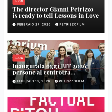
BLOG
The director Gianni Petrizzo
is ready to tell Lessons in Love
FEBBRAIO 27, 2026
PETRIZZOFILM
BLOG
Inaugurata oggi BIT 2026:
persone al centrotra
contenuti, relazioni e business
FEBBRAIO 10, 2026
PETRIZZOFILM