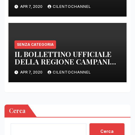
APR 7, 2020
CILENTOCHANNEL
SENZA CATEGORIA
IL BOLLETTINO UFFICIALE
DELLA REGIONE CAMPANIA
DELLE ORE 22.00
APR 7, 2020
CILENTOCHANNEL
Cerca
Cerca