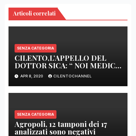
Articoli correlati
SENZA CATEGORIA
CILENTO,L’APPELLO DEL
DOTTOR SICA: “ NOI MEDICI
DI BASE SIAMO SENZA ARMI
APR 8, 2020
CILENTOCHANNEL
E SENZA PRESIDI”
SENZA CATEGORIA
Agropoli, 12 tamponi dei 17
analizzati sono negativi