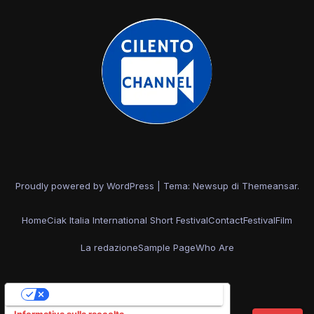
Proudly powered by WordPress
|
Tema: Newsup di
Themeansar
.
Home
Ciak Italia International Short Festival
Contact
Festival
Film
La redazione
Sample Page
Who Are
Le tue preferenze relative alla privacy