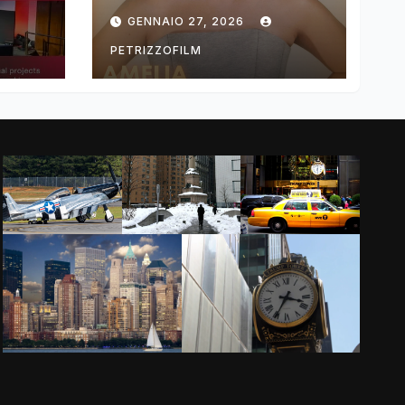
ng
DIMOLDENBERG
GENNAIO 27, 2026
RETURNS FOR
THIRD YEAR
PETRIZZOFILM