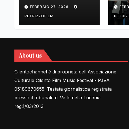
tell Lessons in Love
cent
FEBBRAIO 27, 2026
FEBB
rela
PETRIZZOFILM
PETRIZ
About us
Cilentochannel è di proprietà dell'Associazione
Culturale Cilento Film Music Festival - P.IVA
05189670655. Testata giornalistica registrata
presso il tribunale di Vallo della Lucania
reg.1/03/2013