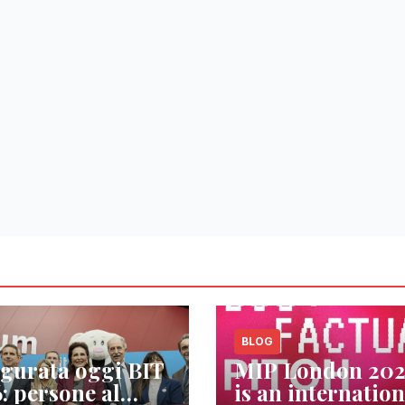
BLOG
gurata oggi BIT
MIP London 20
: persone al
is an internation