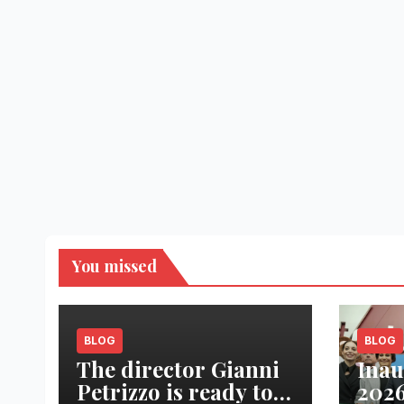
You missed
BLOG
BLOG
The director Gianni
Inau
Petrizzo is ready to
2026