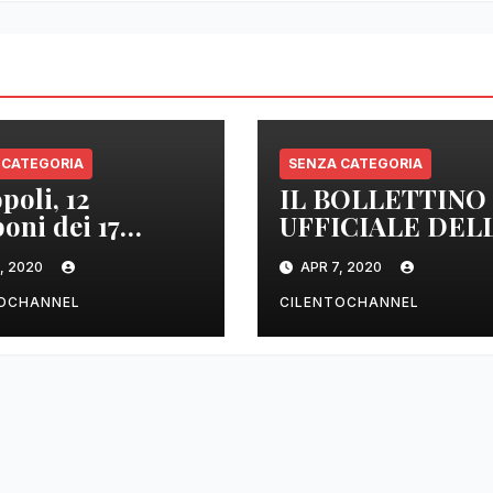
 CATEGORIA
SENZA CATEGORIA
poli, 12
IL BOLLETTINO
oni dei 17
UFFICIALE DEL
izzati sono
REGIONE
, 2020
APR 7, 2020
tivi
CAMPANIA DEL
ORE 22.00
TOCHANNEL
CILENTOCHANNEL