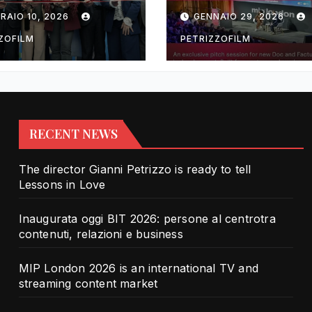
rotra contenuti,
TV and streami
RAIO 10, 2026
GENNAIO 29, 2026
zioni e business
content market
ZOFILM
PETRIZZOFILM
RECENT NEWS
The director Gianni Petrizzo is ready to tell
Lessons in Love
Inaugurata oggi BIT 2026: persone al centrotra
contenuti, relazioni e business
MIP London 2026 is an international TV and
streaming content market