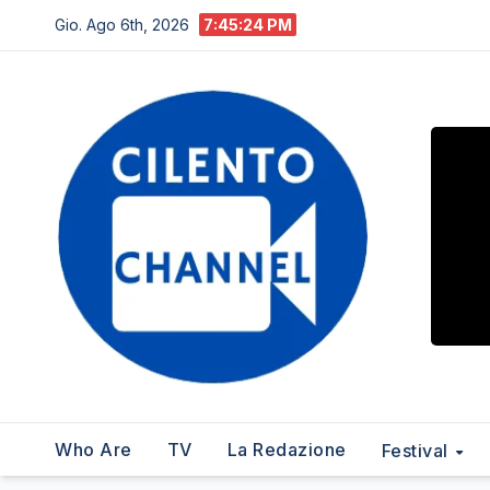
Salta
Gio. Ago 6th, 2026
7:45:25 PM
al
contenuto
Who Are
TV
La Redazione
Festival