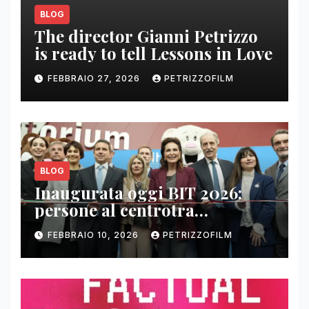
BLOG
The director Gianni Petrizzo
is ready to tell Lessons in Love
FEBBRAIO 27, 2026
PETRIZZOFILM
BLOG
Inaugurata oggi BIT 2026:
persone al centrotra
contenuti, relazioni e business
FEBBRAIO 10, 2026
PETRIZZOFILM