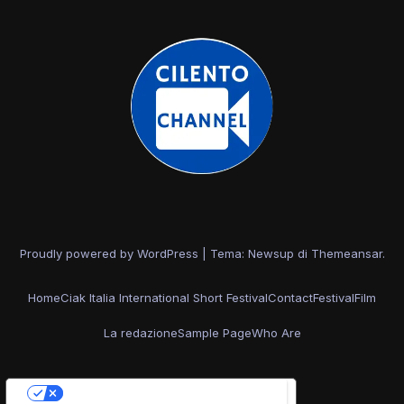
Proudly powered by WordPress
|
Tema: Newsup di
Themeansar
.
Home
Ciak Italia International Short Festival
Contact
Festival
Film
La redazione
Sample Page
Who Are
Le tue preferenze relative alla privacy