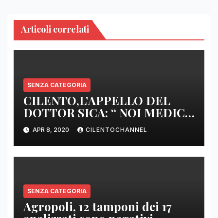
Articoli correlati
SENZA CATEGORIA
CILENTO,L’APPELLO DEL
DOTTOR SICA: “ NOI MEDICI
DI BASE SIAMO SENZA ARMI
APR 8, 2020
CILENTOCHANNEL
E SENZA PRESIDI”
SENZA CATEGORIA
Agropoli, 12 tamponi dei 17