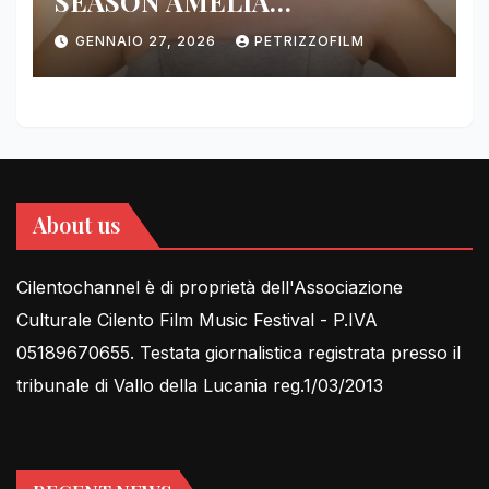
SEASON AMELIA
DIMOLDENBERG RETURNS
GENNAIO 27, 2026
PETRIZZOFILM
FOR THIRD YEAR
About us
Cilentochannel è di proprietà dell'Associazione
Culturale Cilento Film Music Festival - P.IVA
05189670655. Testata giornalistica registrata presso il
tribunale di Vallo della Lucania reg.1/03/2013