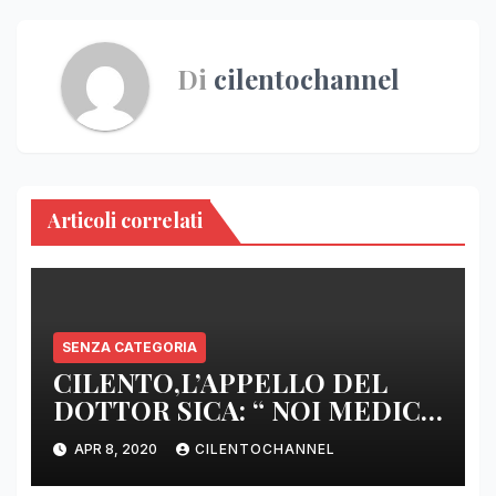
Di
cilentochannel
Articoli correlati
SENZA CATEGORIA
CILENTO,L’APPELLO DEL
DOTTOR SICA: “ NOI MEDICI
DI BASE SIAMO SENZA ARMI
APR 8, 2020
CILENTOCHANNEL
E SENZA PRESIDI”