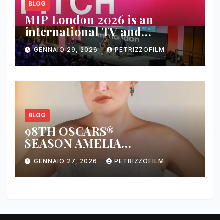
BLOG
MIP London 2026 is an
international TV and
streaming content market
GENNAIO 29, 2026
PETRIZZOFILM
BLOG
98TH OSCARS®
SEASON AMELIA
DIMOLDENBERG RETURNS
GENNAIO 27, 2026
PETRIZZOFILM
FOR THIRD YEAR