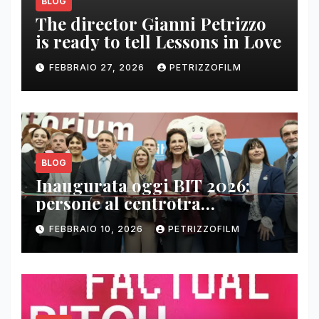
BLOG
The director Gianni Petrizzo
is ready to tell Lessons in Love
FEBBRAIO 27, 2026
PETRIZZOFILM
BLOG
Inaugurata oggi BIT 2026:
persone al centrotra
contenuti, relazioni e business
FEBBRAIO 10, 2026
PETRIZZOFILM