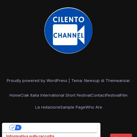
Proudly powered by WordPress
|
Tema: Newsup di
Themeansar
.
Home
Ciak Italia International Short Festival
Contact
Festival
Film
La redazione
Sample Page
Who Are
Le tue preferenze relative alla privacy
Informativa sulla raccolta