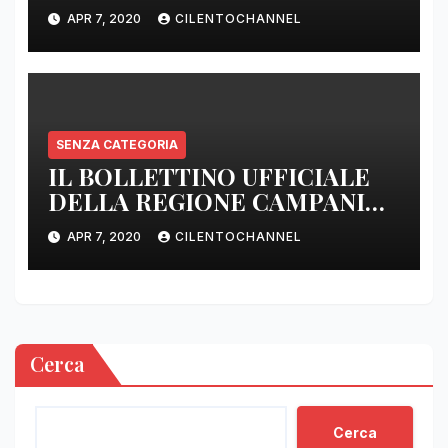
APR 7, 2020
CILENTOCHANNEL
SENZA CATEGORIA
IL BOLLETTINO UFFICIALE
DELLA REGIONE CAMPANIA
DELLE ORE 22.00
APR 7, 2020
CILENTOCHANNEL
Cerca
Cerca