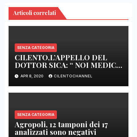
Articoli correlati
SENZA CATEGORIA
CILENTO,L’APPELLO DEL
DOTTOR SICA: “ NOI MEDICI
DI BASE SIAMO SENZA ARMI
APR 8, 2020
CILENTOCHANNEL
E SENZA PRESIDI”
SENZA CATEGORIA
Agropoli, 12 tamponi dei 17
analizzati sono negativi