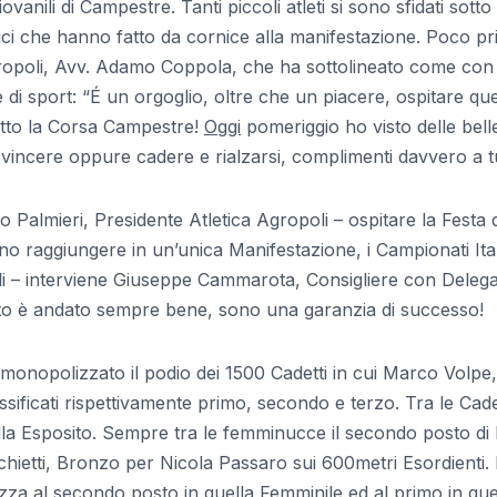
vanili di Campestre. Tanti piccoli atleti si sono sfidati sotto
nici che hanno fatto da cornice alla manifestazione. Poco p
Agropoli, Avv. Adamo Coppola, che ha sottolineato come con
te di sport: “É un orgoglio, oltre che un piacere, ospitare que
atto la Corsa Campestre!
Oggi
pomeriggio ho visto delle bell
 vincere oppure cadere e rialzarsi, complimenti davvero a tu
Palmieri, Presidente Atletica Agropoli – ospitare la Festa 
nno raggiungere in un’unica Manifestazione, i Campionati Ital
poli – interviene Giuseppe Cammarota, Consigliere con Delega
zato è andato sempre bene, sono una garanzia di successo!
ha monopolizzato il podio dei 1500 Cadetti in cui Marco Volpe,
ificati rispettivamente primo, secondo e terzo. Tra le Cade
lla Esposito. Sempre tra le femminucce il secondo posto di
ietti, Bronzo per Nicola Passaro sui 600metri Esordienti.
 piazza al secondo posto in quella Femminile ed al primo in que