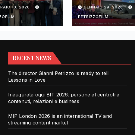
rotra contenuti,
TV and streami
RAIO 10, 2026
GENNAIO 29, 2026
zioni e business
content market
ZOFILM
PETRIZZOFILM
RECENT NEWS
The director Gianni Petrizzo is ready to tell
Lessons in Love
Inaugurata oggi BIT 2026: persone al centrotra
contenuti, relazioni e business
MIP London 2026 is an international TV and
streaming content market