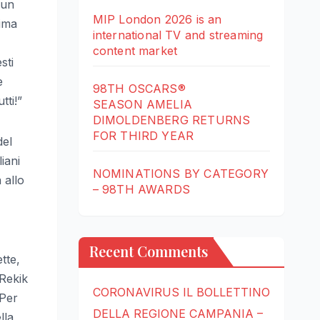
 un
MIP London 2026 is an
rima
international TV and streaming
content market
sti
e
98TH OSCARS®
tti!”
SEASON AMELIA
DIMOLDENBERG RETURNS
FOR THIRD YEAR
del
iani
NOMINATIONS BY CATEGORY
 allo
– 98TH AWARDS
Recent Comments
tte,
 Rekik
CORONAVIRUS IL BOLLETTINO
 Per
DELLA REGIONE CAMPANIA –
lla