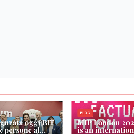
BLOG
gurata oggi BIT
MIP London 20
: persone al
is an internation