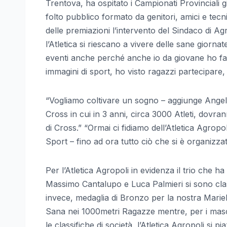
Trentova, ha ospitato i Campionati Provinciali gio
folto pubblico formato da genitori, amici e tec
delle premiazioni l’intervento del Sindaco di 
l’Atletica si riescano a vivere delle sane giorna
eventi anche perché anche io da giovane ho f
immagini di sport, ho visto ragazzi partecipare,
“Vogliamo coltivare un sogno – aggiunge Angelo 
Cross in cui in 3 anni, circa 3000 Atleti, dovra
di Cross.” “Ormai ci fidiamo dell’Atletica Agro
Sport – fino ad ora tutto ciò che si è organiz
Per l’Atletica Agropoli in evidenza il trio che 
Massimo Cantalupo e Luca Palmieri si sono class
invece, medaglia di Bronzo per la nostra Marie
Sana nei 1000metri Ragazze mentre, per i masch
le classifiche di società, l’Atletica Agropoli si