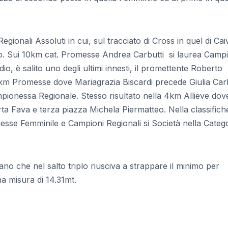
egionali Assoluti in cui, sul tracciato di Cross in quel di Ca
n palio. Sui 10km cat. Promesse Andrea Carbutti si laurea Camp
o, è salito uno degli ultimi innesti, il promettente Roberto
6km Promesse dove Mariagrazia Biscardi precede Giulia Carb
ampionessa Regionale. Stesso risultato nella 4km Allieve dov
a Fava e terza piazza Michela Piermatteo. Nella classifiche
esse Femminile e Campioni Regionali si Società nella Categ
 che nel salto triplo riusciva a strappare il minimo per
na misura di 14.31mt.