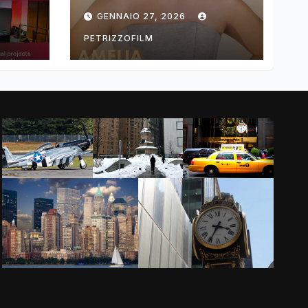
ng
DIMOLDENBERG
GENNAIO 27, 2026
RETURNS FOR
THIRD YEAR
PETRIZZOFILM