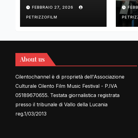
tell Lessons in Love
cent
FEBBRAIO 27, 2026
FEBB
rela
PETRIZZOFILM
PETRIZ
About us
Cilentochannel è di proprietà dell'Associazione
Culturale Cilento Film Music Festival - P.IVA
05189670655. Testata giornalistica registrata
presso il tribunale di Vallo della Lucania
reg.1/03/2013