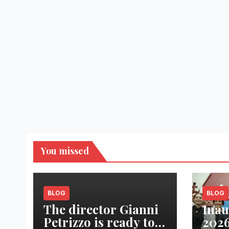
You missed
BLOG
BLOG
The director Gianni
Inau
Petrizzo is ready to
2026