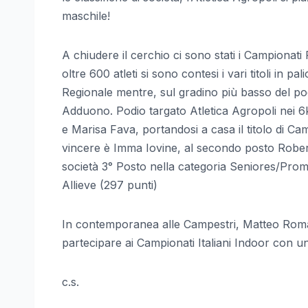
maschile!
A chiudere il cerchio ci sono stati i Campionati R
oltre 600 atleti si sono contesi i vari titoli i
Regionale mentre, sul gradino più basso del podi
Adduono. Podio targato Atletica Agropoli nei 
e Marisa Fava, portandosi a casa il titolo di C
vincere è Imma Iovine, al secondo posto Robert
società 3° Posto nella categoria Seniores/Prom
Allieve (297 punti)
In contemporanea alle Campestri, Matteo Romano
partecipare ai Campionati Italiani Indoor con u
c.s.