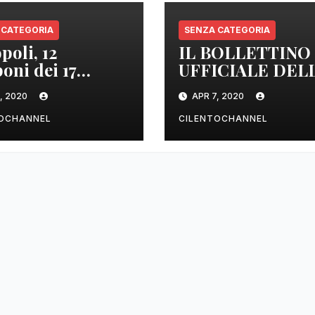
 CATEGORIA
SENZA CATEGORIA
poli, 12
IL BOLLETTINO
oni dei 17
UFFICIALE DEL
izzati sono
REGIONE
, 2020
APR 7, 2020
tivi
CAMPANIA DEL
ORE 22.00
TOCHANNEL
CILENTOCHANNEL