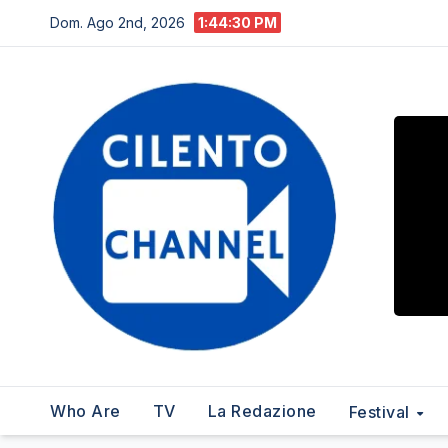
Salta
Dom. Ago 2nd, 2026
1:44:31 PM
al
contenuto
Who Are
TV
La Redazione
Festival