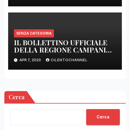
SENZA CATEGORIA
IL BOLLETTINO UFFICIALE
DELLA REGIONE CAMPANIA
DELLE ORE 22.00
APR 7, 2020
CILENTOCHANNEL
Cerca
Cerca