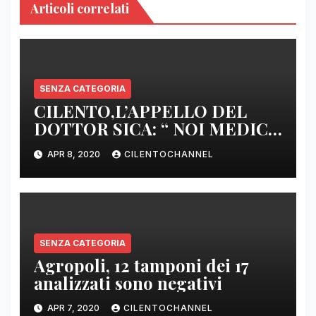
Articoli correlati
SENZA CATEGORIA
CILENTO,L’APPELLO DEL
DOTTOR SICA: “ NOI MEDICI
DI BASE SIAMO SENZA ARMI
APR 8, 2020
CILENTOCHANNEL
E SENZA PRESIDI”
SENZA CATEGORIA
Agropoli, 12 tamponi dei 17
analizzati sono negativi
APR 7, 2020
CILENTOCHANNEL