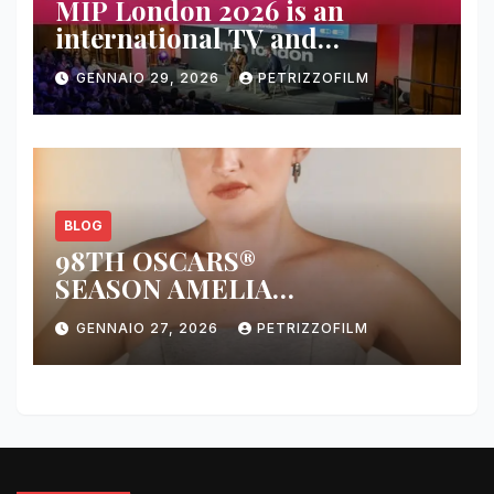
MIP London 2026 is an
international TV and
streaming content market
GENNAIO 29, 2026
PETRIZZOFILM
BLOG
98TH OSCARS®
SEASON AMELIA
DIMOLDENBERG RETURNS
GENNAIO 27, 2026
PETRIZZOFILM
FOR THIRD YEAR