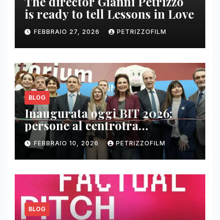
The director Gianni Petrizzo
is ready to tell Lessons in Love
FEBBRAIO 27, 2026
PETRIZZOFILM
BLOG
Inaugurata oggi BIT 2026:
persone al centrotra
contenuti, relazioni e business
FEBBRAIO 10, 2026
PETRIZZOFILM
BLOG