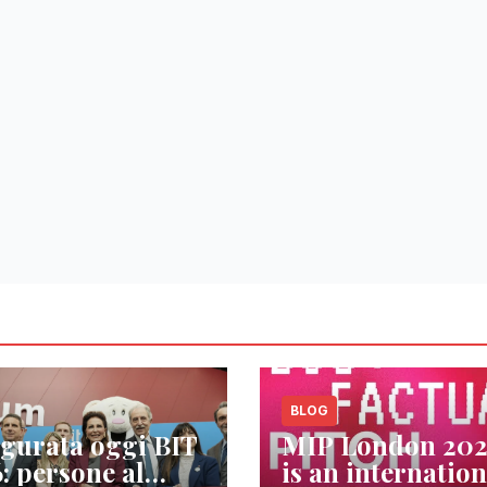
BLOG
gurata oggi BIT
MIP London 20
: persone al
is an internation