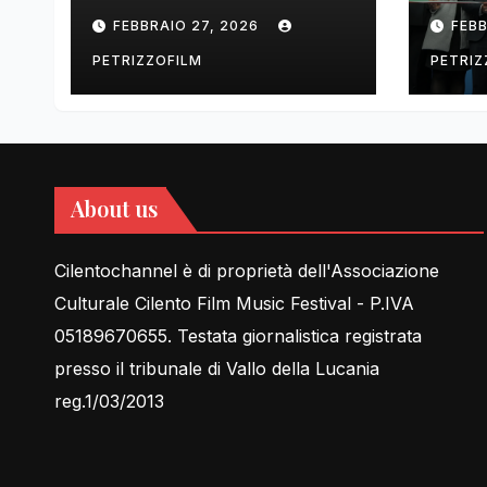
tell Lessons in Love
cent
FEBBRAIO 27, 2026
FEBB
rela
PETRIZZOFILM
PETRIZ
About us
Cilentochannel è di proprietà dell'Associazione
Culturale Cilento Film Music Festival - P.IVA
05189670655. Testata giornalistica registrata
presso il tribunale di Vallo della Lucania
reg.1/03/2013