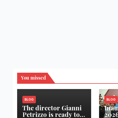
You missed
BLOG
BLOG
The director Gianni
Inau
Petrizzo is ready to
2026