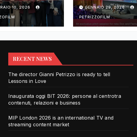
rotra contenuti,
TV and streami
RAIO 10, 2026
GENNAIO 29, 2026
zioni e business
content market
ZOFILM
PETRIZZOFILM
RECENT NEWS
The director Gianni Petrizzo is ready to tell
Lessons in Love
Inaugurata oggi BIT 2026: persone al centrotra
contenuti, relazioni e business
MIP London 2026 is an international TV and
streaming content market