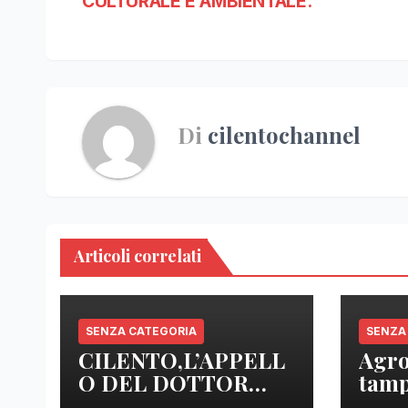
CULTURALE E AMBIENTALE.
Di
cilentochannel
Articoli correlati
SENZA CATEGORIA
SENZA
CILENTO,L’APPELL
Agro
O DEL DOTTOR
tamp
SICA: “ NOI MEDICI
anal