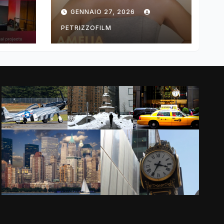
ng
DIMOLDENBERG
GENNAIO 27, 2026
RETURNS FOR
THIRD YEAR
PETRIZZOFILM