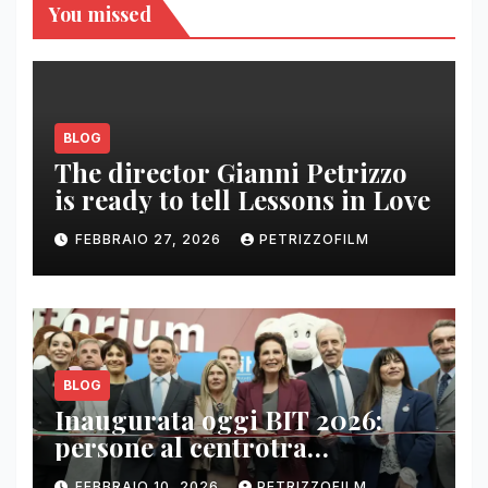
You missed
BLOG
The director Gianni Petrizzo
is ready to tell Lessons in Love
FEBBRAIO 27, 2026
PETRIZZOFILM
BLOG
Inaugurata oggi BIT 2026:
persone al centrotra
contenuti, relazioni e business
FEBBRAIO 10, 2026
PETRIZZOFILM