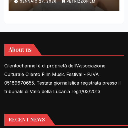
GENNAIO 27, 2026
PETRIZZOFILM
FOR THIRD YEAR
About us
Cilentochannel è di proprietà dell'Associazione
Culturale Cilento Film Music Festival - P.IVA
05189670655. Testata giornalistica registrata presso il
tribunale di Vallo della Lucania reg.1/03/2013
RECENT NEWS