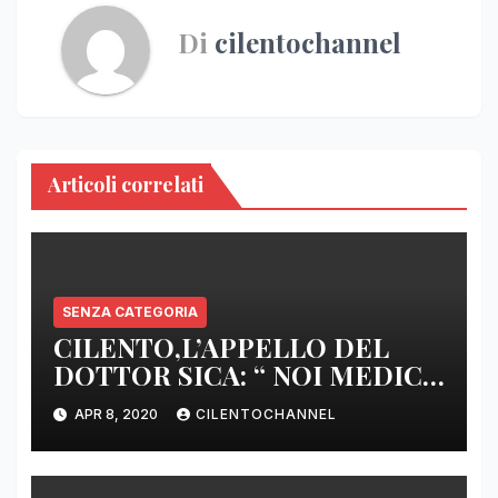
Di
cilentochannel
Articoli correlati
SENZA CATEGORIA
CILENTO,L’APPELLO DEL
DOTTOR SICA: “ NOI MEDICI
DI BASE SIAMO SENZA ARMI
APR 8, 2020
CILENTOCHANNEL
E SENZA PRESIDI”