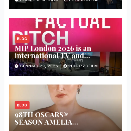
BLOG
MIP London 2026 is an
international TV and
streaming content market
GENNAIO 29, 2026
PETRIZZOFILM
BLOG
98TH OSCARS®
SEASON AMELIA
DIMOLDENBERG RETURNS