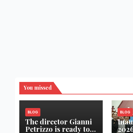
You missed
BLOG
BLOG
The director Gianni
Inau
Petrizzo is ready to
2026