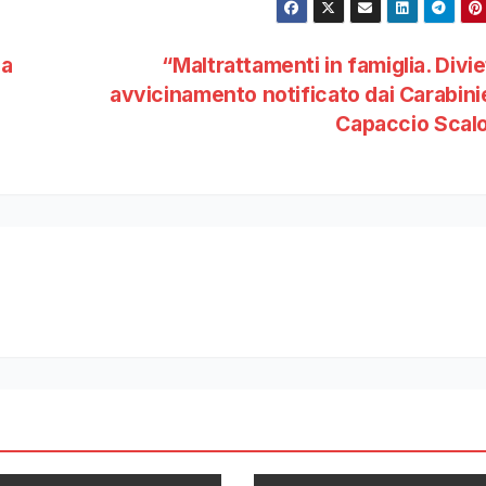
la
“Maltrattamenti in famiglia. Divie
avvicinamento notificato dai Carabinie
Capaccio Scal