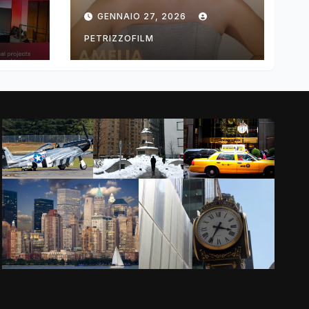
ng
DIMOLDENBERG
GENNAIO 27, 2026
RETURNS FOR
THIRD YEAR
PETRIZZOFILM