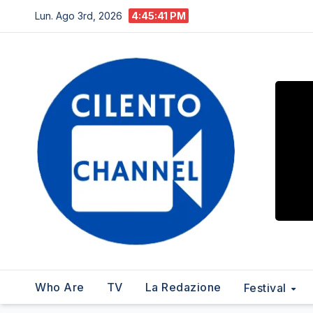
Salta
Lun. Ago 3rd, 2026
4:45:42 PM
al
contenuto
Who Are
TV
La Redazione
Festival