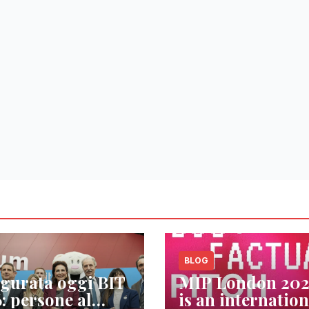
BLOG
gurata oggi BIT
MIP London 20
: persone al
is an internation