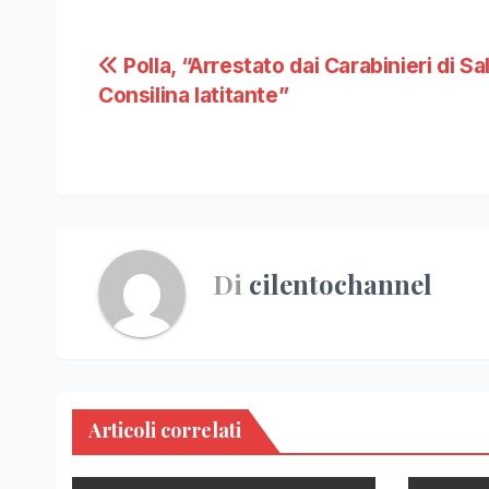
Navigazione
Polla, “Arrestato dai Carabinieri di Sa
Consilina latitante”
articoli
Di
cilentochannel
Articoli correlati