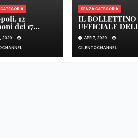
 CATEGORIA
SENZA CATEGORIA
poli, 12
IL BOLLETTINO
oni dei 17
UFFICIALE DEL
izzati sono
REGIONE
, 2020
APR 7, 2020
tivi
CAMPANIA DEL
ORE 22.00
TOCHANNEL
CILENTOCHANNEL