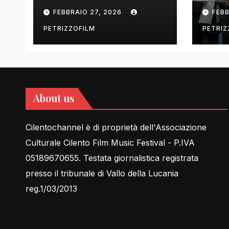
tell Lessons in Love
cent
FEBBRAIO 27, 2026
FEBB
rela
PETRIZZOFILM
PETRIZ
About us
Cilentochannel è di proprietà dell'Associazione
Culturale Cilento Film Music Festival - P.IVA
05189670655. Testata giornalistica registrata
presso il tribunale di Vallo della Lucania
reg.1/03/2013