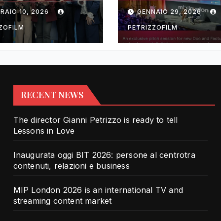
rotra contenuti,
TV and streami
RAIO 10, 2026
GENNAIO 29, 2026
zioni e business
content market
ZOFILM
PETRIZZOFILM
RECENT NEWS
The director Gianni Petrizzo is ready to tell
Lessons in Love
Inaugurata oggi BIT 2026: persone al centrotra
contenuti, relazioni e business
MIP London 2026 is an international TV and
streaming content market