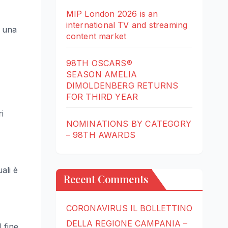
MIP London 2026 is an
international TV and streaming
a una
content market
98TH OSCARS®
SEASON AMELIA
DIMOLDENBERG RETURNS
FOR THIRD YEAR
i
NOMINATIONS BY CATEGORY
– 98TH AWARDS
ali è
Recent Comments
CORONAVIRUS IL BOLLETTINO
DELLA REGIONE CAMPANIA –
 fine