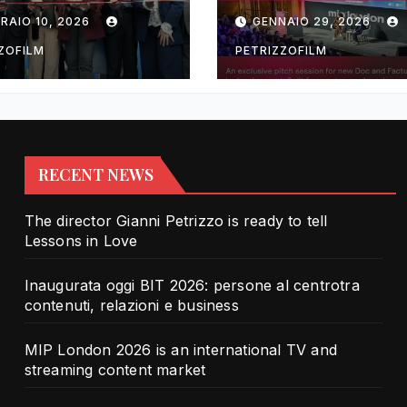
rotra contenuti,
TV and streami
RAIO 10, 2026
GENNAIO 29, 2026
zioni e business
content market
ZOFILM
PETRIZZOFILM
RECENT NEWS
The director Gianni Petrizzo is ready to tell
Lessons in Love
Inaugurata oggi BIT 2026: persone al centrotra
contenuti, relazioni e business
MIP London 2026 is an international TV and
streaming content market