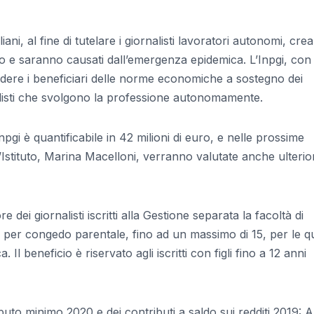
liani, al fine di tutelare i giornalisti lavoratori autonomi, cre
sono e saranno causati dall’emergenza epidemica. L’Inpgi, con
dere i beneficiari delle norme economiche a sostegno dei
alisti che svolgono la professione autonomamente.
pgi è quantificabile in 42 milioni di euro, e nelle prossime
Istituto, Marina Macelloni, verranno valutate anche ulterior
 dei giornalisti iscritti alla Gestione separata la facoltà di
 per congedo parentale, fino ad un massimo di 15, per le qu
Il beneficio è riservato agli iscritti con figli fino a 12 anni
buto minimo 2020 e dei contributi a saldo sui redditi 2019: Al