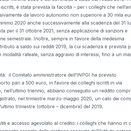
 iscritti, è stata prevista la facoltà – per i colleghi che nell’a
usivamente da lavoro autonomo non superiore a 30 mila eu
 minimo 2020 anche successivamente alla scadenza del 31 lu
ta per il 31 ottobre 2021, senza applicazione di sanzioni e
ione semestrale. Inoltre, sempre in favore della medesima
ributo a saldo sui redditi 2019, la cui scadenza è prevista pe
n modalità rateale, senza aggravio di interessi, fino a un m
ità: il Comitato amministratore dell’INPGI ha previsto
to pari a 500 euro, in favore dei colleghi iscritti in via
he, nell’ultimo triennio, abbiano conseguito un reddito comp
gistrato, nel trimestre marzo-maggio 2020, un calo dei com
l’ultimo trimestre (ottobre – dicembre) del 2019.
iti e accesso agevolato al credito: i colleghi che hanno in 
ziamento erogato dalla gestione separata dell’Istituto potra