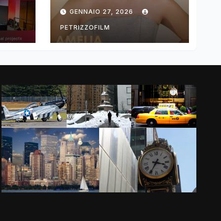
ng
DIMOLDENBERG
GENNAIO 27, 2026
RETURNS FOR
THIRD YEAR
PETRIZZOFILM