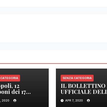
 CATEGORIA
SENZA CATEGORIA
poli, 12
IL BOLLETTINO
oni dei 17
UFFICIALE DEL
izzati sono
REGIONE
, 2020
APR 7, 2020
tivi
CAMPANIA DEL