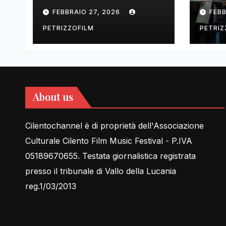
tell Lessons in Love
cent
FEBBRAIO 27, 2026
FEBB
rela
PETRIZZOFILM
PETRIZ
About us
Cilentochannel è di proprietà dell'Associazione
Culturale Cilento Film Music Festival - P.IVA
05189670655. Testata giornalistica registrata
presso il tribunale di Vallo della Lucania
reg.1/03/2013