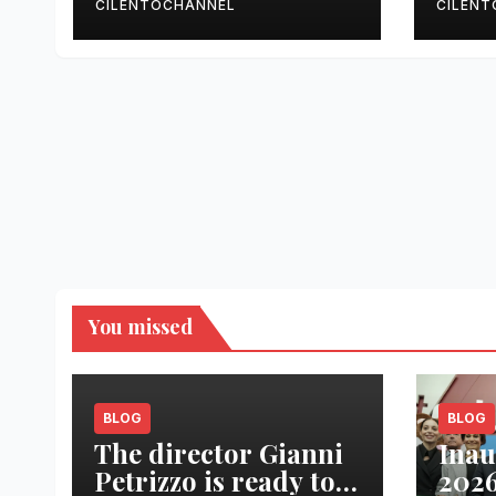
SENZA ARMI E
CILENTOCHANNEL
CILEN
SENZA PRESIDI”
You missed
BLOG
BLOG
The director Gianni
Inau
Petrizzo is ready to
2026