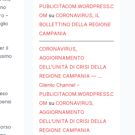
PUBLICITACOM.WORDPRESS.C
nno
ro –
OM
su
CORONAVIRUS, IL
glio
BOLLETTINO DELLA REGIONE
CAMPANIA
r il
CORONAVIRUS,
assimo
AGGIORNAMENTO
DELL’UNITÀ DI CRISI DELLA
REGIONE CAMPANIA — …
Cilento Channel –
reso
PUBLICITACOM.WORDPRESS.C
pensi
OM
su
CORONAVIRUS,
AGGIORNAMENTO
DELL’UNITÀ DI CRISI DELLA
corso
REGIONE CAMPANIA
nno,