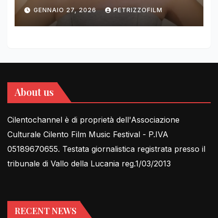
DIMOLDENBERG RETURNS
GENNAIO 27, 2026
PETRIZZOFILM
FOR THIRD YEAR
About us
Cilentochannel è di proprietà dell'Associazione
Culturale Cilento Film Music Festival - P.IVA
05189670655. Testata giornalistica registrata presso il
tribunale di Vallo della Lucania reg.1/03/2013
RECENT NEWS