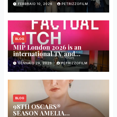
contenuti, relazioni e business
FEBBRAIO 10, 2026
PETRIZZOFILM
BLOG
MIP London 2026 is an
international TV and
streaming content market
GENNAIO 29, 2026
PETRIZZOFILM
BLOG
98TH OSCARS®
SEASON AMELIA