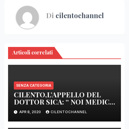
Di
cilentochannel
Articoli correlati
SENZA CATEGORIA
CILENTO,L’APPELLO DEL
DOTTOR SICA: “ NOI MEDICI
DI BASE SIAMO SENZA ARMI
APR 8, 2020
CILENTOCHANNEL
E SENZA PRESIDI”