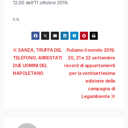
12.00 dell’11 ottobre 2019.
c.s.
Navigazione
SANZA, TRUFFA DEL
Puliamo il mondo 2019.
TELEFONO. ARRESTATI
20, 21 e 22 settembre
articoli
DUE UOMINI DEL
record di appuntamenti
NAPOLETANO
per la ventisettesima
edizione della
campagna di
Legambiente