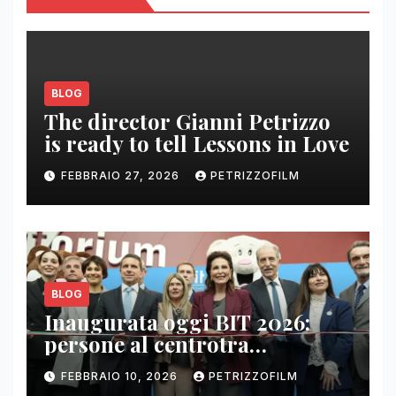
BLOG
The director Gianni Petrizzo
is ready to tell Lessons in Love
FEBBRAIO 27, 2026
PETRIZZOFILM
BLOG
Inaugurata oggi BIT 2026:
persone al centrotra
contenuti, relazioni e business
FEBBRAIO 10, 2026
PETRIZZOFILM