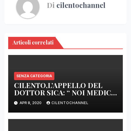
Di
cilentochannel
Articoli correlati
SENZA CATEGORIA
CILENTO,L’APPELLO DEL
DOTTOR SICA: “ NOI MEDICI
DI BASE SIAMO SENZA ARMI
APR 8, 2020
CILENTOCHANNEL
E SENZA PRESIDI”