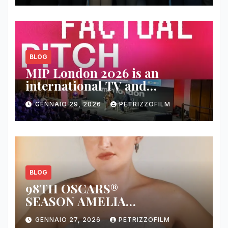
BLOG
MIP London 2026 is an
international TV and
streaming content market
GENNAIO 29, 2026
PETRIZZOFILM
BLOG
98TH OSCARS®
SEASON AMELIA
DIMOLDENBERG RETURNS
GENNAIO 27, 2026
PETRIZZOFILM
FOR THIRD YEAR