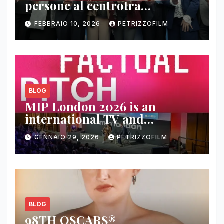
persone al centrotra
contenuti, relazioni e business
FEBBRAIO 10, 2026
PETRIZZOFILM
BLOG
MIP London 2026 is an
international TV and
streaming content market
GENNAIO 29, 2026
PETRIZZOFILM
BLOG
98TH OSCARS®