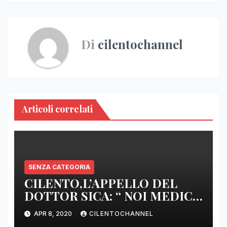
Di
cilentochannel
Articoli correlati
SENZA CATEGORIA
CILENTO,L’APPELLO DEL
DOTTOR SICA: “ NOI MEDICI
DI BASE SIAMO SENZA ARMI
APR 8, 2020
CILENTOCHANNEL
E SENZA PRESIDI”