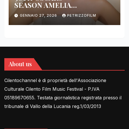
SEASON AMELIA
DIMOLDENBERG RETURNS
GENNAIO 27, 2026
PETRIZZOFILM
FOR THIRD YEAR
About us
Cilentochannel è di proprietà dell'Associazione
Culturale Cilento Film Music Festival - P.IVA
05189670655. Testata giornalistica registrata presso il
tribunale di Vallo della Lucania reg.1/03/2013