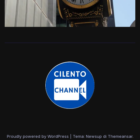
Proudly powered by WordPress
|
Tema: Newsup di
Themeansar
.